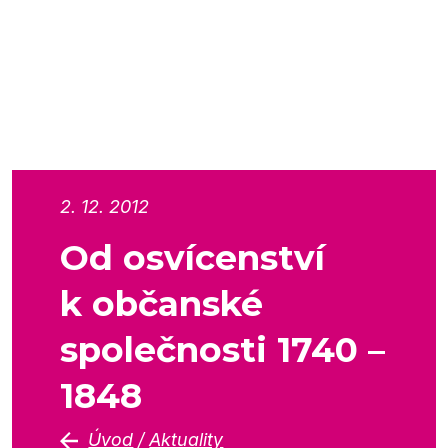
2. 12. 2012
Od osvícenství
k občanské
společnosti 1740 –
1848
Úvod
/
Aktuality