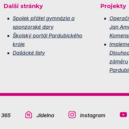
Další stránky
Projekty
Spolek přátel gymnázia a
Operač
sponzorské dary
Jan Am
Školský portál Pardubického
Komens
kraje
Implem
Dašácké listy
Dlouho
záměru
Pardubi
e 365
Jídelna
Instagram