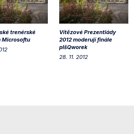
ské trenérské
Vítězové Prezentiády
 Microsoftu
2012 moderují finále
pIšQworek
2012
28. 11. 2012