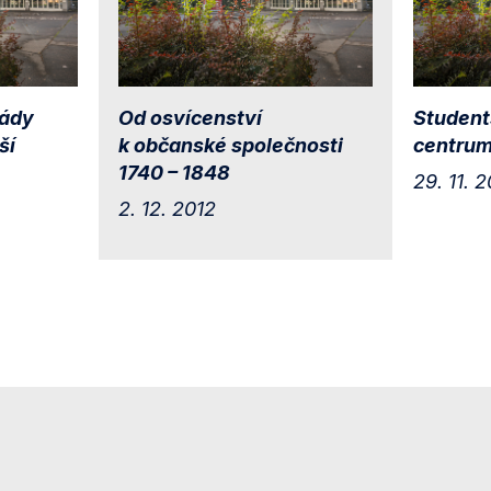
iády
Od osvícenství
Student
ší
k občanské společnosti
centrum
1740 – 1848
29. 11. 
2. 12. 2012