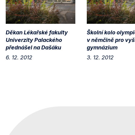
Děkan Lékařské fakulty
Školní kolo olymp
Univerzity Palackého
v němčině pro vyš
přednášel na Dašáku
gymnázium
6. 12. 2012
3. 12. 2012