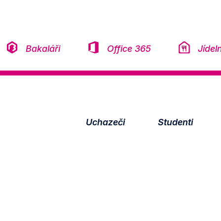
Přeskočit na obsah
Bakaláři
Office 365
Jídel
Uchazeči
Studenti