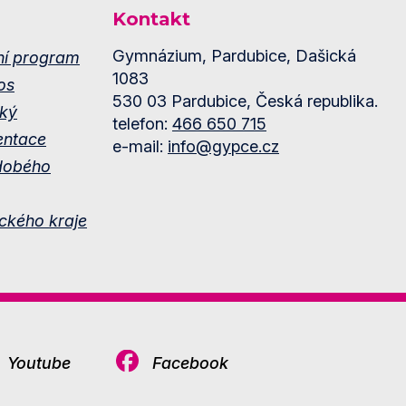
Kontakt
Gymnázium, Pardubice, Dašická
ní program
1083
os
530 03 Pardubice, Česká republika.
ký
telefon:
466 650 715
entace
e-mail:
info@gypce.cz
dobého
ckého kraje
Youtube
Facebook