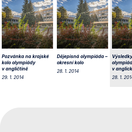
Pozvánka na krajské
Dějepisná olympiáda –
Výsledky
kolo olympiády
okresní kolo
olympiá
v angličtině
v anglic
28. 1. 2014
29. 1. 2014
28. 1. 201