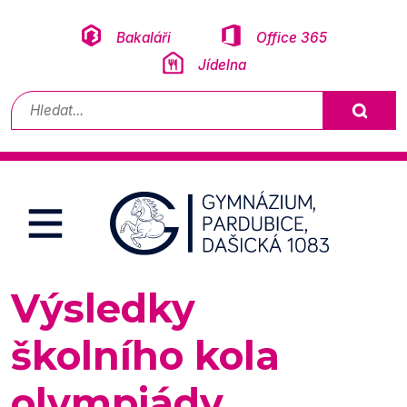
Přeskočit na obsah
Bakaláři
Office 365
Jídelna
Vyhledávání
Výsledky
školního kola
olympiády