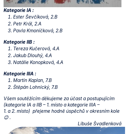
Kategorie IA :
Ester Ševčíková, 2.B
Petr Král, 2.A
Pavla Kmoníčková, 2.B
Kategorie IIB :
Tereza
Kučerová, 4.A
Jakub Dlouhý, 4.A
Natálie Konopková, 4.A
Kategorie IIIA :
Martin Kaplan, 7.B
Štěpán Lohnický, 7.B
Všem soutěžícím děkujeme za účast a postupujícím
(kategorie IA a IIB – 1. místo a kategorie IIIA –
1. a 2. místo) přejeme hodně úspěchů v okresním kole
😉 .
Libuše Švadlenková