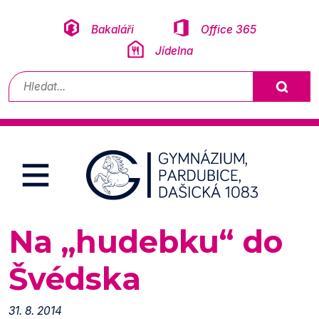
Přeskočit na obsah
Bakaláři
Office 365
Jídelna
Vyhledávání
Na „hudebku“ do
Švédska
31. 8. 2014