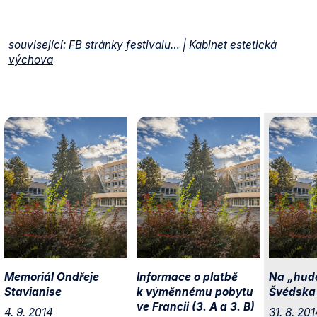
související:
FB stránky festivalu…
|
Kabinet estetická
výchova
Memoriál Ondřeje
Informace o platbě
Na „hud
Stavianise
k výměnnému pobytu
Švédska
ve Francii (3. A a 3. B)
4. 9. 2014
31. 8. 201