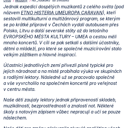
Úvod
Aktuality
Na „hudebku“ do Švédska
Jednak expedici dospělých muzikantů z celého světa (pod
názvem
ETNO HISTERIA UMEUROPA CARAVAN
), kteří
sestavili multikulturní a multižánrový program, se kterým
se po krátké přípravě v Čechách vydali autobusem přes
Polsko, Litvu a další severské státy až do letošního
EVROPSKÉHO MĚSTA KULTURY – UMEA a cestou měli
mnoho koncertů. V cíli se pak setkali s dalšími účastníky,
dětmi a mládeží, pro které se společné muzicírování stalo
velkým zážitkem a hlavně inspirací.
Účastníci jednotlivých zemí přivezli písně typické pro
jejich národnost a na místě probíhala výuka ve skupinách
s rodilými lektory. Následně už se pracovalo společně
a vše vyvrcholilo na společném koncertě pro veřejnost
v centru města.
Naše děti zaujaly lektory jednak připraveností skladeb,
muzikálností, bezprostředností a znalostí not. Některé
školy s notovým zápisem vůbec nepracují a učí se pouze
náslechem.