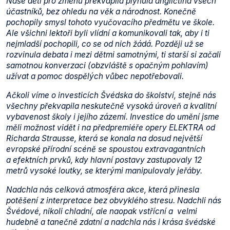
Naše děti pro změnu překvapila plynulá angličtina všech
účastníků, bez ohledu na věk a národnost. Konečně
pochopily smysl tohoto vyučovacího předmětu ve škole.
Ale všichni lektoři byli vlídní a komunikovali tak, aby i ti
nejmladší pochopili, co se od nich žádá. Později už se
rozvinula debata i mezi dětmi samotnými, ti starší si začali
samotnou konverzaci (obzvláště s opačným pohlavím)
užívat a pomoc dospělých vůbec nepotřebovali.
Ačkoli víme o investicích Švédska do školství, stejně nás
všechny překvapila neskutečně vysoká úroveň a kvalitní
vybavenost školy i jejího zázemí. Investice do umění jsme
měli možnost vidět i na předpremiéře opery ELEKTRA od
Richarda Strausse, která se konala na dosud největší
evropské přírodní scéně se spoustou extravagantních
a efektních prvků, kdy hlavní postavy zastupovaly 12
metrů vysoké loutky, se kterými manipulovaly jeřáby.
Nadchla nás celková atmosféra akce, která přinesla
potěšení z interpretace bez obvyklého stresu. Nadchli nás
Švédové, nikoli chladní, ale naopak vstřícní a velmi
hudebně a tanečně zdatní a nadchla nás i krása švédské