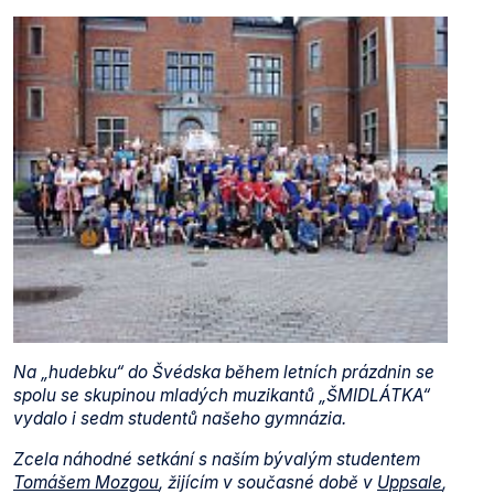
Na „hudebku“ do Švédska během letních prázdnin se
spolu se skupinou mladých muzikantů „ŠMIDLÁTKA“
vydalo i sedm studentů našeho gymnázia.
Zcela náhodné setkání s naším bývalým studentem
Tomášem Mozgou
, žijícím v současné době v
Uppsale
,