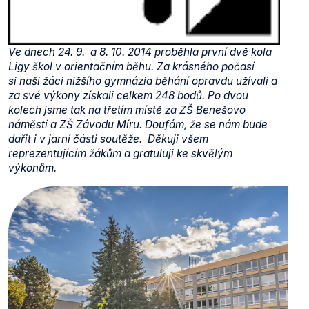
Ve dnech 24. 9. a 8. 10. 2014 proběhla první dvě kola
Ligy škol v orientačním běhu. Za krásného počasí
si naši žáci nižšího gymnázia běhání opravdu užívali a
za své výkony získali celkem 248 bodů. Po dvou
kolech jsme tak na třetím místě za ZŠ Benešovo
náměstí a ZŠ Závodu Míru. Doufám, že se nám bude
dařit i v jarní části soutěže. Děkuji všem
reprezentujícím žákům a gratuluji ke skvělým
výkonům.