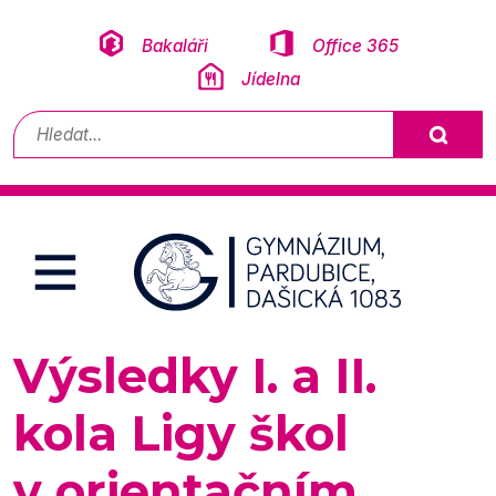
Přeskočit na obsah
Bakaláři
Office 365
Jídelna
Vyhledávání
Výsledky I. a II.
kola Ligy škol
v orientačním