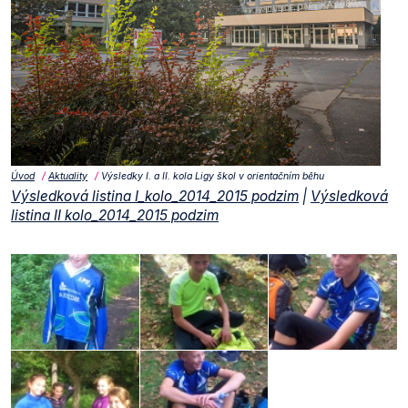
Úvod
Aktuality
Výsledky I. a II. kola Ligy škol v orientačním běhu
Výsledková listina I_kolo_2014_2015 podzim
|
Výsledková
listina II kolo_2014_2015 podzim