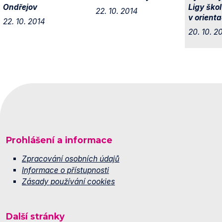
Ondřejov
Ligy škol
22. 10. 2014
v orient
22. 10. 2014
20. 10. 2
Prohlášení a informace
Zpracování osobních údajů
Informace o přístupnosti
Zásady používání cookies
Další stránky