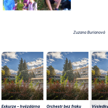
Zuzana Burianová
Exkurze – hvězdárna
Orchestr bez fraku
Výsledky I