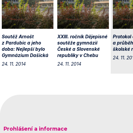
Soutěž Arnošt
XXIII. ročník Dějepisné
Protokol
z Pardubic a jeho
soutěže gymnázií
a průběh
doba: Nejlepší bylo
České a Slovenské
školské 
Gymnázium Dašická
republiky v Chebu
24. 11. 20
24. 11. 2014
24. 11. 2014
Prohlášení a informace