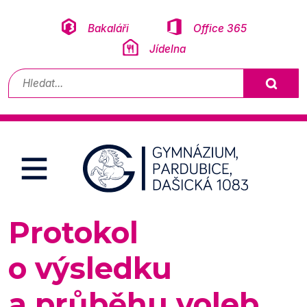
Přeskočit na obsah
Bakaláři
Office 365
Jídelna
Vyhledávání
Protokol
o výsledku
a průběhu voleb