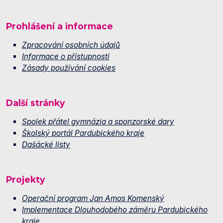
Prohlášení a informace
Zpracování osobních údajů
Informace o přístupnosti
Zásady používání cookies
Další stránky
Spolek přátel gymnázia a sponzorské dary
Školský portál Pardubického kraje
Dašácké listy
Projekty
Operační program Jan Amos Komenský
Implementace Dlouhodobého záměru Pardubického
kraje