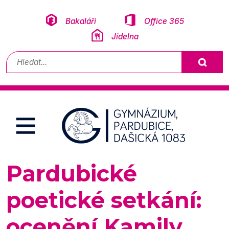
Přeskočit na obsah
Bakaláři
Office 365
Jídelna
Vyhledávání
Pardubické
poetické setkání:
ocenění Kamily