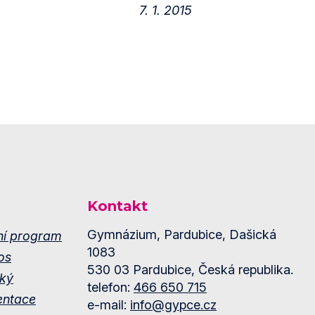
7. 1. 2015
Kontakt
Gymnázium, Pardubice, Dašická
ní program
1083
os
530 03 Pardubice, Česká republika.
ký
telefon:
466 650 715
entace
e-mail:
info@gypce.cz