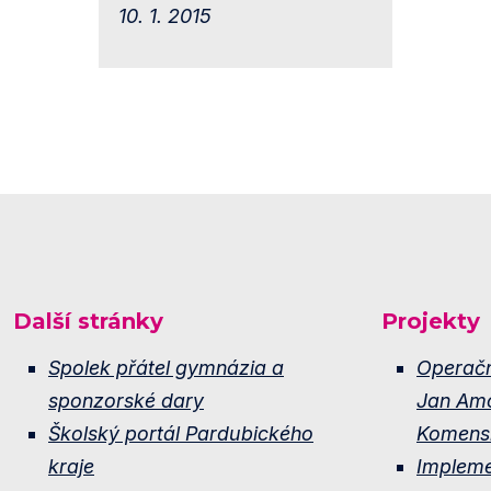
10. 1. 2015
Další stránky
Projekty
Spolek přátel gymnázia a
Operač
sponzorské dary
Jan Am
Školský portál Pardubického
Komens
kraje
Implem