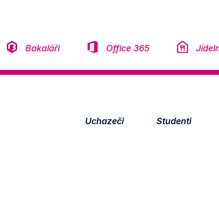
Přeskočit na obsah
Bakaláři
Office 365
Jídel
Uchazeči
Studenti