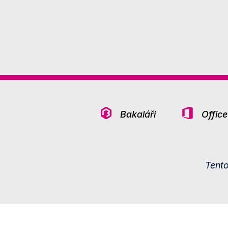
Bakaláři
Offic
Tent