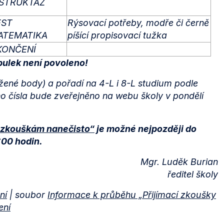
NSTRUKTÁŽ
EST
Rýsovací potřeby, modře či černě
ATEMATIKA
píšící propisovací tužka
KONČENÍ
bulek není povoleno!
ené body) a pořadí na 4-L i 8-L studium podle
ho čísla bude zveřejněno na webu školy v pondělí
.
m zkouškám nanečisto“
je možné nejpozději do
5:00 hodin.
Mgr. Luděk Burian
ředitel školy
ní
| soubor
Informace k průběhu „Přijímací zkoušky
ení