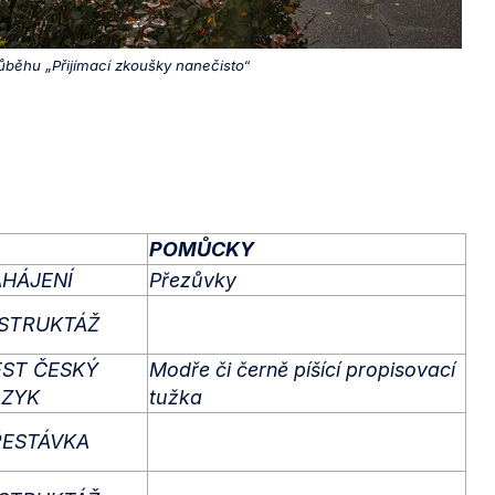
ůběhu „Přijímací zkoušky nanečisto“
POMŮCKY
AHÁJENÍ
Přezůvky
NSTRUKTÁŽ
EST ČESKÝ
Modře či černě píšící propisovací
AZYK
tužka
ŘESTÁVKA