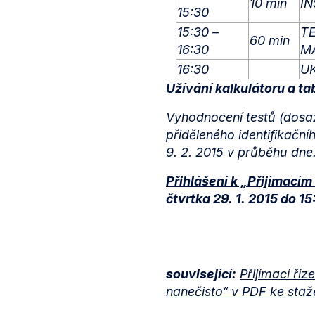
10 min
I
15:30
15:30 –
T
60 min
16:30
M
16:30
U
Užívání kalkulátoru a ta
Vyhodnocení testů (dosaž
přiděleného identifikační
9. 2. 2015 v průběhu dne
Přihlášení k „Přijímací
čtvrtka 29. 1. 2015 do 1
související:
Přijímací říze
nanečisto“ v PDF ke staž