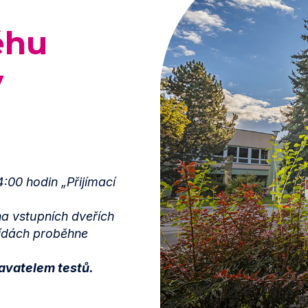
ěhu
y
:00 hodin „Přijímací
na vstupních dveřích
třídách proběhne
avatelem testů.