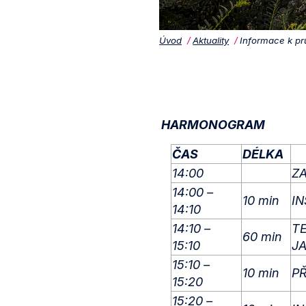
Úvod
Aktuality
Informace k pr
HARMONOGRAM
ČAS
DÉLKA
14:00
Z
14:00 –
10 min
I
14:10
14:10 –
T
60 min
15:10
J
15:10 –
10 min
P
15:20
15:20 –