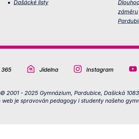
Dašácké listy
Dlouho
záměru
Pardubi
e 365
Jídelna
Instagram
© 2001 - 2025 Gymnázium, Pardubice, Dašická 1083
o web je spravován pedagogy i studenty našeho gymn