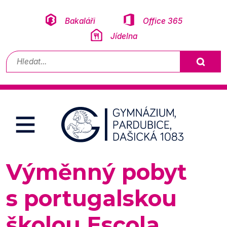
Přeskočit na obsah
Bakaláři
Office 365
Jídelna
Vyhledávání
Výměnný pobyt
s portugalskou
školou Escola