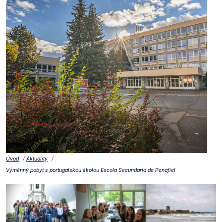
Úvod
Aktuality
Výměnný pobyt s portugalskou školou Escola Secundaria de Penafiel