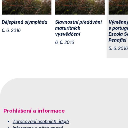
Dějepisná olympiáda
Slavnostní předávání
Výměnný
maturitních
s portug
6. 6. 2016
vysvědčení
Escola S
Penafiel
6. 6. 2016
5. 6. 2016
Prohlášení a informace
Zpracování osobních údajů