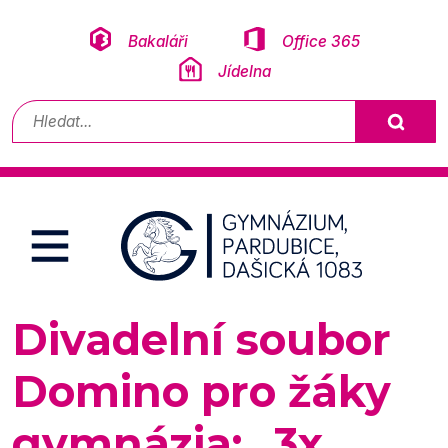
Přeskočit na obsah
Bakaláři
Office 365
Jídelna
Vyhledávání
Divadelní soubor
Domino pro žáky
gymnázia: „3x