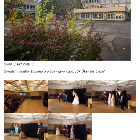
Úvod
Aktuality
Divadelní soubor Domino pro žáky gymnázia: „3x Über die Liebe“