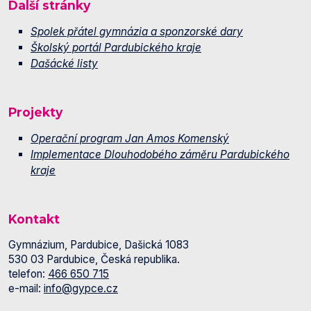
Další stránky
Spolek přátel gymnázia a sponzorské dary
Školský portál Pardubického kraje
Dašácké listy
Projekty
Operační program Jan Amos Komenský
Implementace Dlouhodobého záměru Pardubického
kraje
Kontakt
Gymnázium, Pardubice, Dašická 1083
530 03 Pardubice, Česká republika.
telefon:
466 650 715
e-mail:
info@gypce.cz