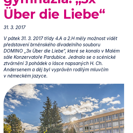
Über die Liebe“
31. 3. 2017
V pátek 31. 3. 2017 třídy 4.A a 2.H měly možnost vidět
představení brněnského divadelního souboru
DOMINO „3x Über die Liebe“, které se konalo v Malém
sále Konzervatoře Pardubice. Jednalo se o scénické
ztvárnění 3 pohádek o lásce napsaných H. Ch.
Andersenem a děj byl vyprávěn rodilým mluvčím
v německém jazyce.