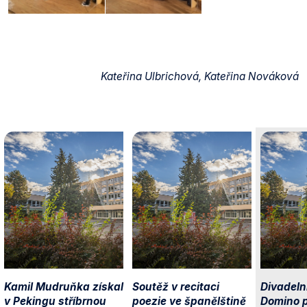
Kateřina Ulbrichová, Kateřina Nováková
Kamil Mudruňka získal
Soutěž v recitaci
Divadeln
v Pekingu stříbrnou
poezie ve španělštině
Domino p