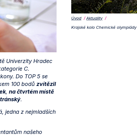
Úvod
Aktuality
Krajské kolo Chemické olympiády
tě Univerzity Hradec
kategorie C.
ýkony. Do TOP 5 se
edkem 100 bodů
zvítězil
ek
,
na čtvrtém místě
tránský
.
, jedna z nejmladších
entantům našeho