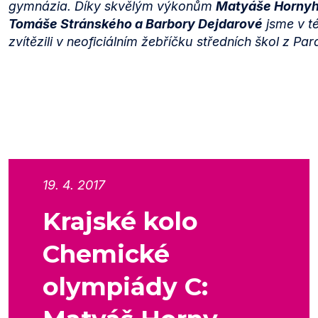
gymnázia. Díky skvělým výkonům
Matyáše Hornyh
Tomáše Stránského a Barbory Dejdarové
jsme v t
zvítězili v neoficiálním žebříčku středních škol z Pa
19. 4. 2017
Krajské kolo
Chemické
olympiády C: