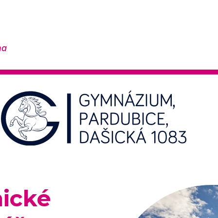
na
mické