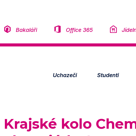
Přeskočit na obsah
Bakaláři
Office 365
Jídel
Uchazeči
Studenti
Krajské kolo Che