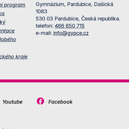
Gymnázium, Pardubice, Dašická
ní program
1083
os
530 03 Pardubice, Česká republika.
ký
telefon:
466 650 715
entace
e-mail:
info@gypce.cz
dobého
ckého kraje
Youtube
Facebook