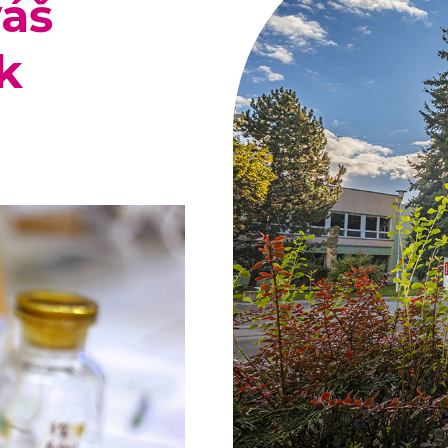
yáš
k