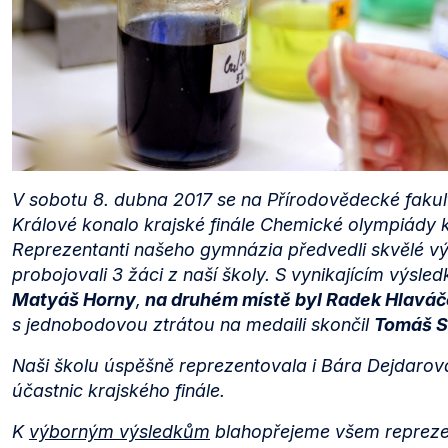
V sobotu 8. dubna 2017 se na Přírodovědecké fakul
Králové konalo krajské finále Chemické olympiády 
Reprezentanti našeho gymnázia předvedli skvělé v
probojovali 3 žáci z naší školy. S vynikajícím výsl
Matyáš Horny
,
na druhém místě byl Radek Hlaváč
s jednobodovou ztrátou na medaili skončil
Tomáš S
Naši školu úspěšně reprezentovala i Bára Dejdarová
účastnic krajského finále.
K
výborným výsledkům
blahopřejeme všem reprez