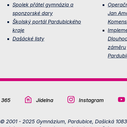
Spolek přátel gymnázia a
Operač
sponzorské dary
Jan Am
Školský portál Pardubického
Komens
kraje
Implem
Dašácké listy
Dlouho
záměru
Pardubi
e 365
Jídelna
Instagram
© 2001 - 2025 Gymnázium, Pardubice, Dašická 1083