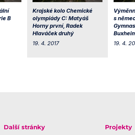
ální
Krajské kolo Chemické
Výměnn
ie B
olympiády C: Matyáš
s němec
Horny první, Radek
Gymnas
Hlaváček druhý
Buxhei
19. 4. 2017
19. 4. 2
Další stránky
Projekty