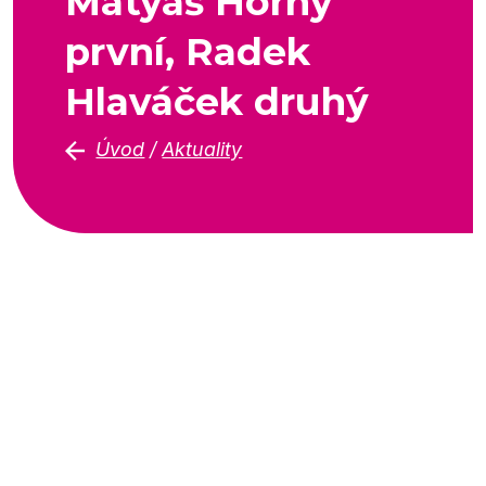
Matyáš Horny
první, Radek
Hlaváček druhý
Úvod
/
Aktuality