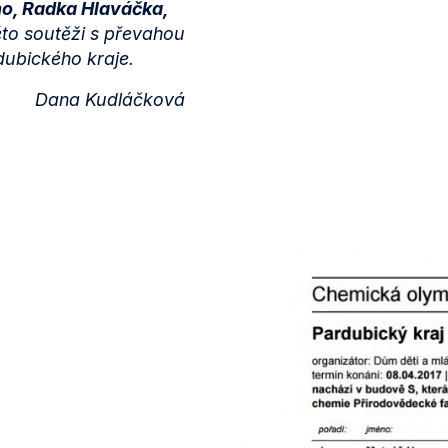
o, Radka Hlaváčka,
éto soutěži s převahou
rdubického kraje.
Dana Kudláčková