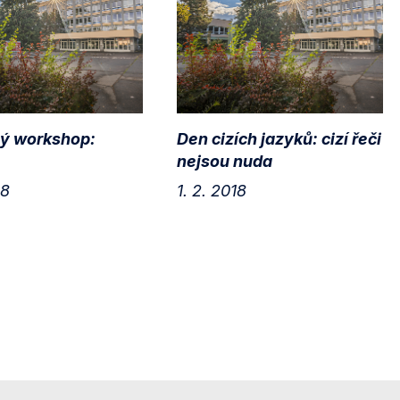
ý workshop:
Den cizích jazyků: cizí řeči
nejsou nuda
18
1. 2. 2018