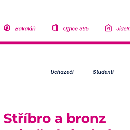
Přeskočit na obsah
Bakaláři
Office 365
Jídel
Uchazeči
Studenti
Stříbro a bronz