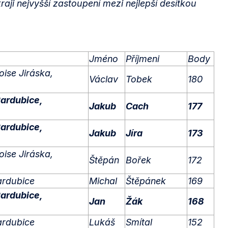
aji nejvyšší zastoupení mezi nejlepší desítkou
Jméno
Příjmeni
Body
ise Jiráska,
Václav
Tobek
180
ardubice,
Jakub
Cach
177
ardubice,
Jakub
Jíra
173
ise Jiráska,
Štěpán
Bořek
172
ardubice
Michal
Štěpánek
169
ardubice,
Jan
Žák
168
ardubice
Lukáš
Smítal
152