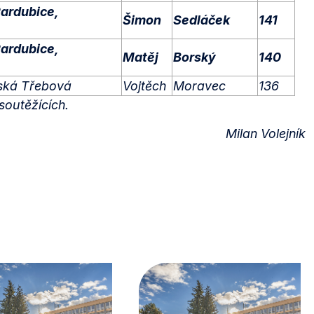
ardubice,
Šimon
Sedláček
141
ardubice,
Matěj
Borský
140
ská Třebová
Vojtěch
Moravec
136
soutěžících.
Milan Volejník