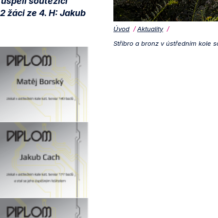
spěli soutěžící
2 žáci ze 4. H: Jakub
Úvod
Aktuality
Stříbro a bronz v ústředním kole so