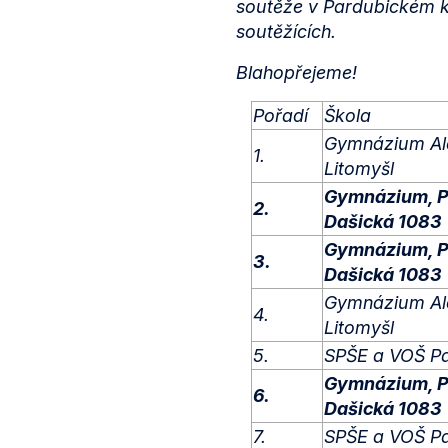
soutěže v Pardubickém kr
soutěžících.
Blahopřejeme!
Pořadí
Škola
Gymnázium Alo
1.
Litomyšl
Gymnázium, P
2.
Dašická 1083
Gymnázium, P
3.
Dašická 1083
Gymnázium Alo
4.
Litomyšl
5.
SPŠE a VOŠ P
Gymnázium, P
6.
Dašická 1083
7.
SPŠE a VOŠ P