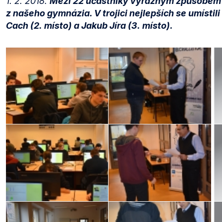
1. 2. 2018.
Mezi 22 účastníky výrazným způsobem u
z našeho gymnázia. V trojici nejlepších se umístili 
Cach (2. místo) a Jakub Jíra (3. místo).