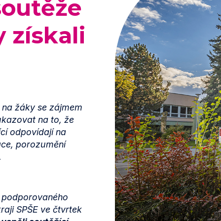
soutěže
 získali
á na žáky se zájmem
ukazovat na to, že
cí odpovídají na
zace, porozumění
.
iků podporovaného
aji SPŠE ve čtvrtek