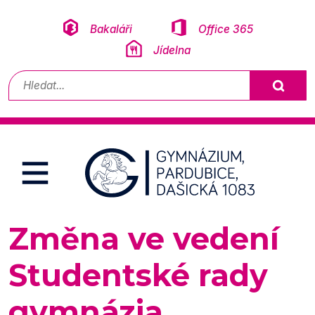
Přeskočit na obsah
Bakaláři
Office 365
Jídelna
Vyhledávání
Změna ve vedení
Studentské rady
gymnázia