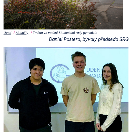
Úvod
Aktuality
Změna ve vedení Studentské rady gymnázia
Daniel Pastera, bývalý předseda SRG