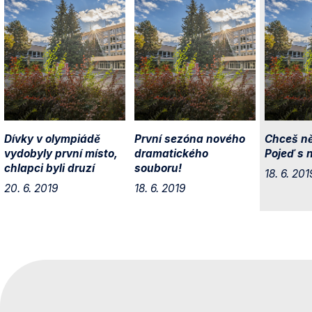
Dívky v olympiádě
První sezóna nového
Chceš ně
vydobyly první místo,
dramatického
Pojeď s 
chlapci byli druzí
souboru!
18. 6. 201
20. 6. 2019
18. 6. 2019