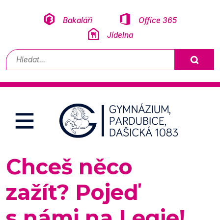
Přeskočit na obsah
Bakaláři
Office 365
Jídelna
Vyhledávání
Chceš něco
zažít? Pojeď
s námi na Legie!