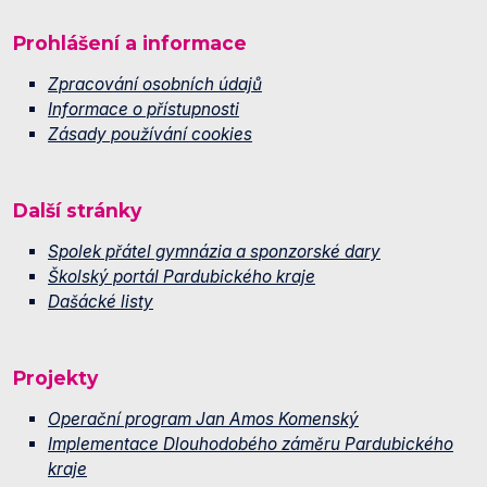
Prohlášení a informace
Zpracování osobních údajů
Informace o přístupnosti
Zásady používání cookies
Další stránky
Spolek přátel gymnázia a sponzorské dary
Školský portál Pardubického kraje
Dašácké listy
Projekty
Operační program Jan Amos Komenský
Implementace Dlouhodobého záměru Pardubického
kraje