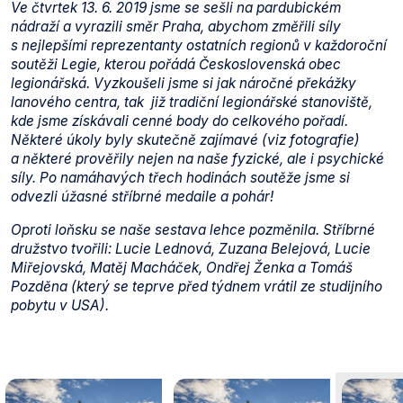
Ve čtvrtek 13. 6. 2019 jsme se sešli na pardubickém
nádraží a vyrazili směr Praha, abychom změřili síly
s nejlepšími reprezentanty ostatních regionů v každoroční
soutěži Legie, kterou pořádá Československá obec
legionářská. Vyzkoušeli jsme si jak náročné překážky
lanového centra, tak již tradiční legionářské stanoviště,
kde jsme získávali cenné body do celkového pořadí.
Některé úkoly byly skutečně zajímavé (viz fotografie)
a některé prověřily nejen na naše fyzické, ale i psychické
síly. Po namáhavých třech hodinách soutěže jsme si
odvezli úžasné stříbrné medaile a pohár!
Oproti loňsku se naše sestava lehce pozměnila. Stříbrné
družstvo tvořili: Lucie Lednová, Zuzana Belejová, Lucie
Miřejovská, Matěj Macháček, Ondřej Ženka a Tomáš
Pozděna (který se teprve před týdnem vrátil ze studijního
pobytu v USA).