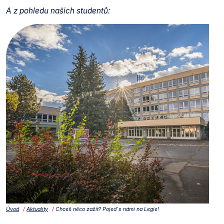
A z pohledu našich studentů:
Úvod
Aktuality
Chceš něco zažít? Pojeď s námi na Legie!