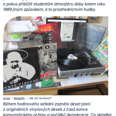
o pokus přiblížit studentům atmosféru doby kolem roku
1989 jiným způsobem, a to prostřednictvím hudby.
Úvod
Aktuality
Jak zní revoluce?
Během hodinového setkání zaznělo deset písní
z originálních vinylových desek z časů konce
komunistického režimu a počátků demokracie. Co skladba,