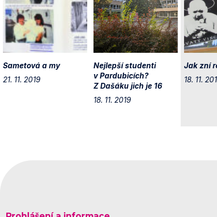
Sametová a my
Nejlepší studenti
Jak zní 
v Pardubicích?
21. 11. 2019
18. 11. 20
Z Dašáku jich je 16
18. 11. 2019
Prohlášení a informace