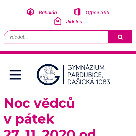
Přeskočit na obsah
Bakaláři
Office 365
Jídelna
Vyhledávání
Noc vědců
v pátek
27. 11. 2020 od