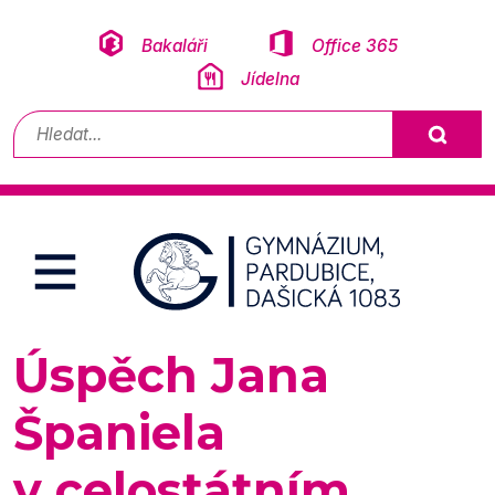
Přeskočit na obsah
Bakaláři
Office 365
Jídelna
Vyhledávání
Úspěch Jana
Španiela
v celostátním