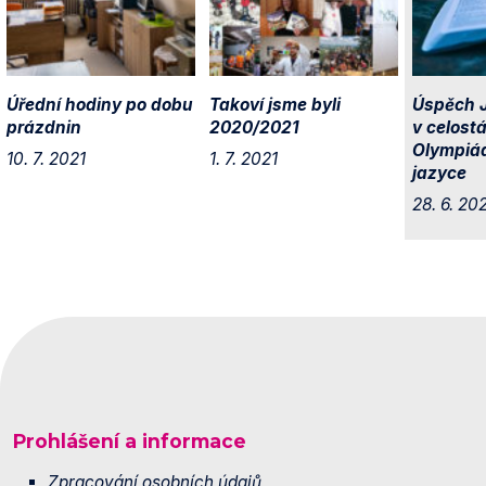
Úřední hodiny po dobu
Takoví jsme byli
Úspěch 
prázdnin
2020/2021
v celost
Olympiá
10. 7. 2021
1. 7. 2021
jazyce
28. 6. 20
Prohlášení a informace
Zpracování osobních údajů