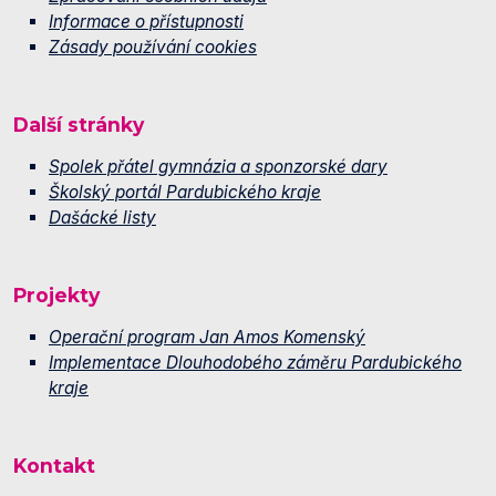
Informace o přístupnosti
Zásady používání cookies
Další stránky
Spolek přátel gymnázia a sponzorské dary
Školský portál Pardubického kraje
Dašácké listy
Projekty
Operační program Jan Amos Komenský
Implementace Dlouhodobého záměru Pardubického
kraje
Kontakt