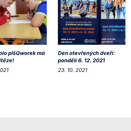
kolo pIšQworek má
Den otevřených dveří:
ítěze!
pondělí 6. 12. 2021
2021
23. 10. 2021