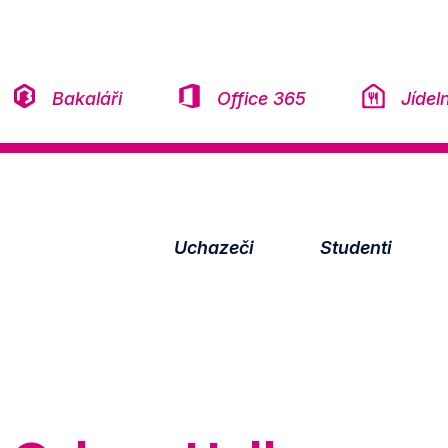
Přeskočit na obsah
Bakaláři
Office 365
Jídel
Uchazeči
Studenti