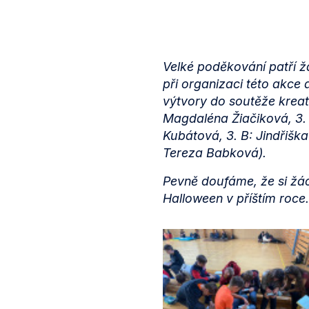
Velké poděkování patří 
při organizaci této akce 
výtvory do soutěže kreat
Magdaléna Žiačiková, 3. 
Kubátová, 3. B: Jindřišk
Tereza Babková).
Pevně doufáme, že si žáci
Halloween v příštím roce.