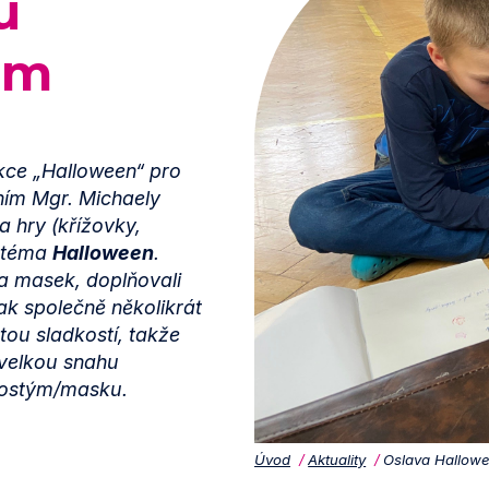
u
em
akce „Halloween“ pro
dením Mgr. Michaely
a hry (křížovky,
a téma
Halloween
.
 a masek, doplňovali
ak společně několikrát
tou sladkostí, takže
 velkou snahu
 kostým/masku.
Úvod
Aktuality
Oslava Hallowe