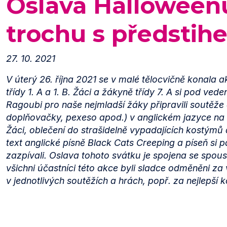
Oslava Halloween
trochu s předstih
27. 10. 2021
V úterý 26. října 2021 se v malé tělocvičně konala 
třídy 1. A a 1. B. Žáci a žákyně třídy 7. A si pod ve
Ragoubi pro naše nejmladší žáky připravili soutěže 
doplňovačky, pexeso apod.) v anglickém jazyce n
Žáci, oblečení do strašidelně vypadajících kostýmů
text anglické písně
Black Cats Creeping
a píseň si p
zazpívali. Oslava tohoto svátku je spojena se spous
všichni účastníci této akce byli sladce odměněni za
v jednotlivých soutěžích a hrách, popř. za nejlepší