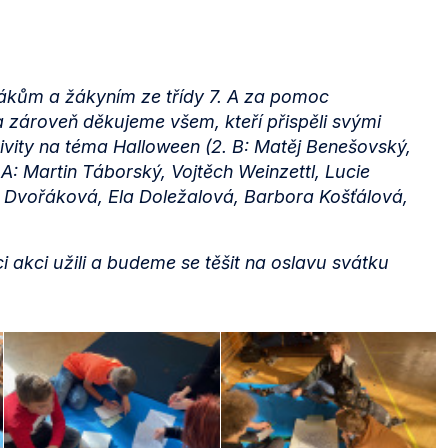
žákům a žákyním ze třídy 7. A za pomoc
a zároveň děkujeme všem, kteří přispěli svými
ivity na téma Halloween (2. B: Matěj Benešovský,
A: Martin Táborský, Vojtěch Weinzettl, Lucie
a Dvořáková, Ela Doležalová, Barbora Košťálová,
 akci užili a budeme se těšit na oslavu svátku