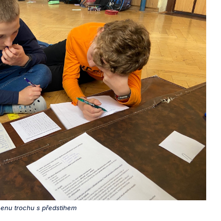
enu trochu s předstihem