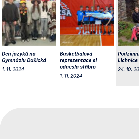
Den jazyků na
Basketbalová
Podzimní 
Gymnáziu Dašická
reprezentace si
Lichnice
odnesla stříbro
1. 11. 2024
24. 10. 2
1. 11. 2024