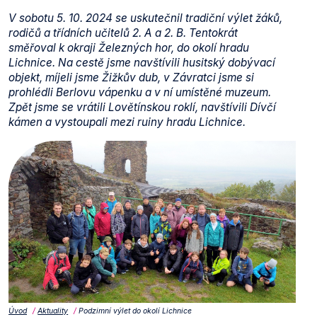
V sobotu 5. 10. 2024 se uskutečnil tradiční výlet žáků,
rodičů a třídních učitelů 2. A a 2. B. Tentokrát
směřoval k okraji Železných hor, do okolí hradu
Lichnice. Na cestě jsme navštívili husitský dobývací
objekt, míjeli jsme Žižkův dub, v Závratci jsme si
prohlédli Berlovu vápenku a v ní umístěné muzeum.
Zpět jsme se vrátili Lovětínskou roklí, navštívili Dívčí
kámen a vystoupali mezi ruiny hradu Lichnice.
Úvod
Aktuality
Podzimní výlet do okolí Lichnice