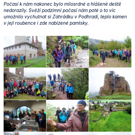
Počasí k nám nakonec bylo milosrdné a hlášené deště
nedorazily. Svěží podzimní počasí nám poté o to víc
umožnilo vychutnat si Zahrádku v Podhradí, teplo kamen
v její roubence i zde nabízené pamlsky.