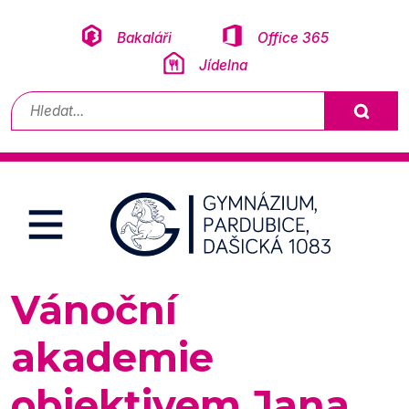
Přeskočit na obsah
Bakaláři
Office 365
Jídelna
Vyhledávání
Vánoční
akademie
objektivem Jana