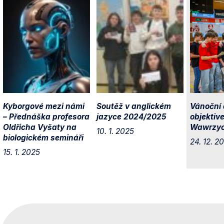
Kyborgové mezi námi
Soutěž v anglickém
Vánoční
– Přednáška profesora
jazyce 2024/2025
objektiv
Oldřicha Vyšaty na
Wawrzy
10. 1. 2025
biologickém semináři
24. 12. 2
15. 1. 2025