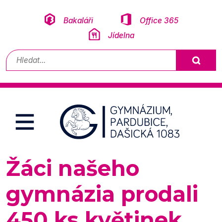
Přeskočit na obsah
Bakaláři
Office 365
Jídelna
Vyhledávání
Žáci našeho
gymnázia prodali
450 ks květinek