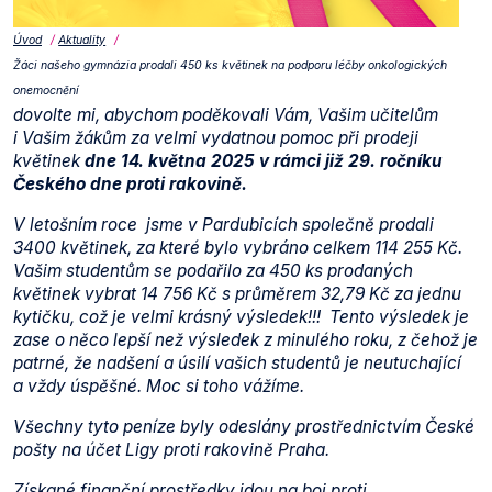
Úvod
Aktuality
Žáci našeho gymnázia prodali 450 ks květinek na podporu léčby onkologických
onemocnění
dovolte mi, abychom poděkovali Vám, Vašim učitelům
i Vašim žákům za velmi vydatnou pomoc při prodeji
květinek
dne 14. května 2025 v rámci již 29. ročníku
Českého dne proti rakovině.
V letošním roce jsme v Pardubicích společně prodali
3400 květinek, za které bylo vybráno celkem 114 255 Kč.
Vašim studentům se podařilo za 450 ks prodaných
květinek vybrat 14 756 Kč s průměrem 32,79 Kč za jednu
kytičku, což je velmi krásný výsledek!!! Tento výsledek je
zase o něco lepší než výsledek z minulého roku, z čehož je
patrné, že nadšení a úsilí vašich studentů je neutuchající
a vždy úspěšné. Moc si toho vážíme.
Všechny tyto peníze byly odeslány prostřednictvím České
pošty na účet Ligy proti rakovině Praha.
Získané finanční prostředky jdou na boj proti