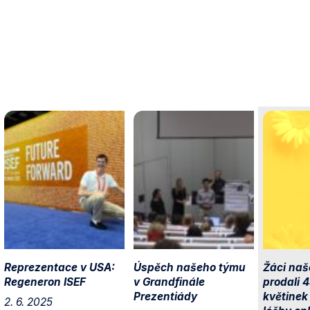
Reprezentace v USA:
Úspěch našeho týmu
Žáci na
Regeneron ISEF
v Grandfinále
prodali 
Prezentiády
květinek
2. 6. 2025