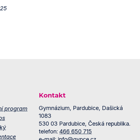
025
Kontakt
Gymnázium, Pardubice, Dašická
ní program
1083
os
530 03 Pardubice, Česká republika.
ký
telefon:
466 650 715
entace
e-mail:
info@gypce.cz