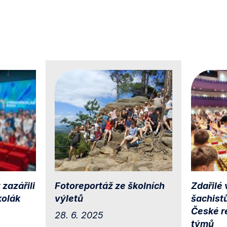
 zazářili
Fotoreportáž ze školních
Zdařilé
kolák
výletů
šachist
České r
28. 6. 2025
týmů