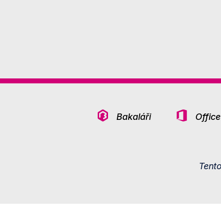
Bakaláři
Offic
Tent