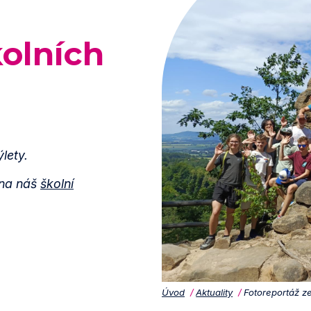
kolních
lety.
 na náš
školní
Úvod
Aktuality
Fotoreportáž ze