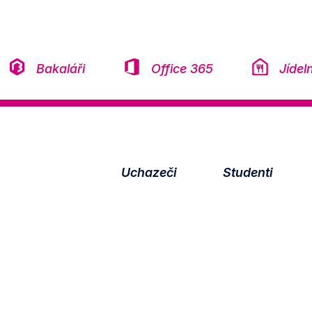
Přeskočit na obsah
Bakaláři
Office 365
Jídel
Uchazeči
Studenti