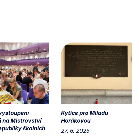
 vystoupení
Kytice pro Miladu
ů na Mistrovství
Horákovou
epubliky školních
27. 6. 2025