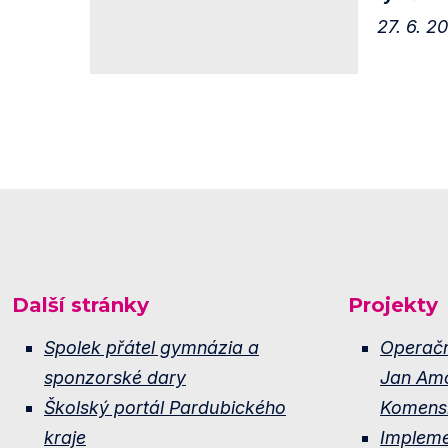
27. 6. 2
Další stránky
Projekty
Spolek přátel gymnázia a
Operač
sponzorské dary
Jan Am
Školský portál Pardubického
Komens
kraje
Implem