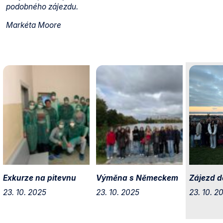
podobného zájezdu.
Markéta Moore
Exkurze na pitevnu
Výměna s Německem
Zájezd d
23. 10. 2025
23. 10. 2025
23. 10. 2