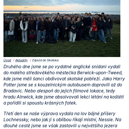
Úvod
Aktuality
Zájezd do Skotska
Druhého dne jsme se po vydatné anglické snídani vydali
do malého středověkého městečka Berwick-upon-Tweed,
kde jsme měli šanci obdivovat skotské pobřeží. Jako Harry
Potter jsme se s kouzelnickým autobusem dopravili až do
Bradavic. Nebo alespoň do jejich filmové lokace, tedy
hradu Alnwick, kde jsme absolvovali lekci létání na koštěti
a pořídili si spoustu krásných fotek.
Třetí den se naše výprava vydala na lov bájné příšery
Lochnessky, nebo jak jí s oblibou říkají místní, Nessie. Na
dlouhé cestě jsme se však zastavili u největšího jezera