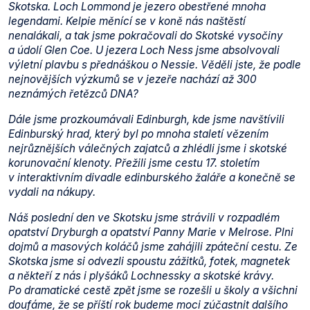
Skotska. Loch Lommond je jezero obestřené mnoha
legendami. Kelpie měnící se v koně nás naštěstí
nenalákali, a tak jsme pokračovali do Skotské vysočiny
a údolí Glen Coe. U jezera Loch Ness jsme absolvovali
výletní plavbu s přednáškou o Nessie. Věděli jste, že podle
nejnovějších výzkumů se v jezeře nachází až 300
neznámých řetězců DNA?
Dále jsme prozkoumávali Edinburgh, kde jsme navštívili
Edinburský hrad, který byl po mnoha staletí vězením
nejrůznějších válečných zajatců a zhlédli jsme i skotské
korunovační klenoty. Přežili jsme cestu 17. stoletím
v interaktivním divadle edinburského žaláře a konečně se
vydali na nákupy.
Náš poslední den ve Skotsku jsme strávili v rozpadlém
opatství Dryburgh a opatství Panny Marie v Melrose. Plni
dojmů a masových koláčů jsme zahájili zpáteční cestu. Ze
Skotska jsme si odvezli spoustu zážitků, fotek, magnetek
a někteří z nás i plyšáků Lochnessky a skotské krávy.
Po dramatické cestě zpět jsme se rozešli u školy a všichni
doufáme, že se příští rok budeme moci zúčastnit dalšího