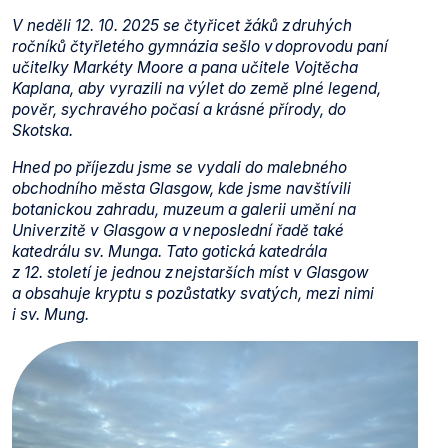
V neděli 12. 10. 2025 se čtyřicet žáků z druhých
ročníků čtyřletého gymnázia sešlo v doprovodu paní
učitelky Markéty Moore a pana učitele Vojtěcha
Kaplana, aby vyrazili na výlet do země plné legend,
pověr, sychravého počasí a krásné přírody, do
Skotska.
Hned po příjezdu jsme se vydali do malebného
obchodního města Glasgow, kde jsme navštívili
botanickou zahradu, muzeum a galerii umění na
Univerzitě v Glasgow a v neposlední řadě také
katedrálu sv. Munga. Tato gotická katedrála
z 12. století je jednou z nejstarších míst v Glasgow
a obsahuje kryptu s pozůstatky svatých, mezi nimi
i sv. Mung.