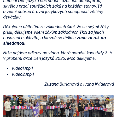
Letošní Den jazyků nás nadchl úžasnou atmosférou,
skvělou prací soutěžících žáků na každém stanovišti
a velmi dobrou úrovní jazykových schopností většiny
deváťáku.
Děkujeme učitelům ze základních škol, že se svými žáky
přišli, děkujeme všem žákům základních škol za jejich
nasazení a aktivitu, a hlavně se těšíme
zase za rok na
shledanou
!
Níže najdete odkazy na videa, která natočili žáci třídy 3. H
v průběhu akce Den jazyků 2025. Moc děkujeme.
Video1.mp4
Video2.mp4
Zuzana Burianová a Ivana Kvíderová