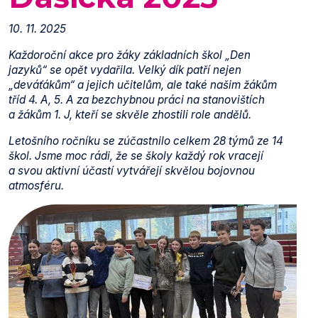
10. 11. 2025
Každoroční akce pro žáky základních škol „Den
jazyků“ se opět vydařila. Velký dík patří nejen
„deváťákům“ a jejich učitelům, ale také našim žákům
tříd 4. A, 5. A za bezchybnou práci na stanovištích
a žákům 1. J, kteří se skvěle zhostili role andělů.
Letošního ročníku se zúčastnilo celkem 28 týmů ze 14
škol. Jsme moc rádi, že se školy každý rok vracejí
a svou aktivní účastí vytvářejí skvělou bojovnou
atmosféru.