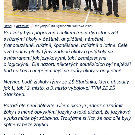
Úvod
Aktuality
Den jazyků na Gymnáziu Dašická 2025
Pro žáky bylo připraveno celkem třicet dva stanovišť
s různými úkoly v češtině, angličtině, němčině,
francouzštině, ruštině, španělštině, italštině a latině. Celé
dvě hodiny plnily týmy zadané úkoly a potýkaly se
s nástrahami jak jazykovými, tak i zeměpisnými
a logickými. Dle názoru některých soutěžících byl nejtěžší
hod na koš a nejpříjemnější se zdály úkoly v angličtině.
Nejvíce bodů získaly týmy ze ZŠ Studánka, které obsadily
jak 1., tak i 2. místo, a 3. místo vybojoval TÝM ZE ZŠ
Staňkova.
Pořadí ale není důležité. Cílem akce je jednak seznámit
žáky i s méně obvyklými jazyky a také ukázat, že jazyková
výuka může být zábavná. Troufáme si říct, že oba cíle byly
splněny beze zbytku.