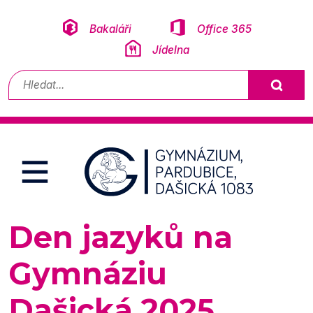
Přeskočit na obsah
Bakaláři
Office 365
Jídelna
Vyhledávání
Den jazyků na
Gymnáziu
Dašická 2025