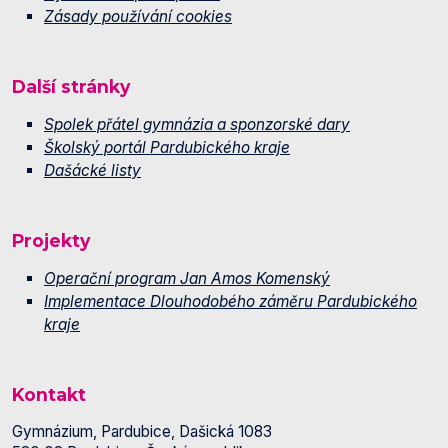
Zásady používání cookies
Další stránky
Spolek přátel gymnázia a sponzorské dary
Školský portál Pardubického kraje
Dašácké listy
Projekty
Operační program Jan Amos Komenský
Implementace Dlouhodobého záměru Pardubického
kraje
Kontakt
Gymnázium, Pardubice, Dašická 1083