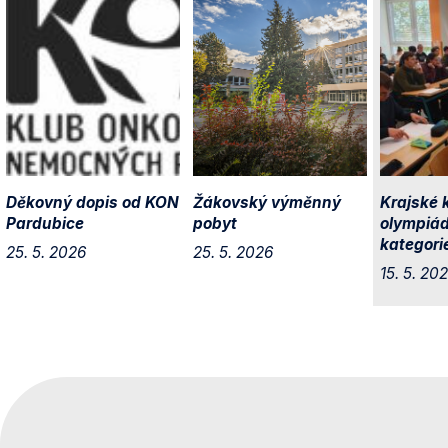
Děkovný dopis od KON
Žákovský výměnný
Krajské k
Pardubice
pobyt
olympiád
kategorie
25. 5. 2026
25. 5. 2026
15. 5. 20