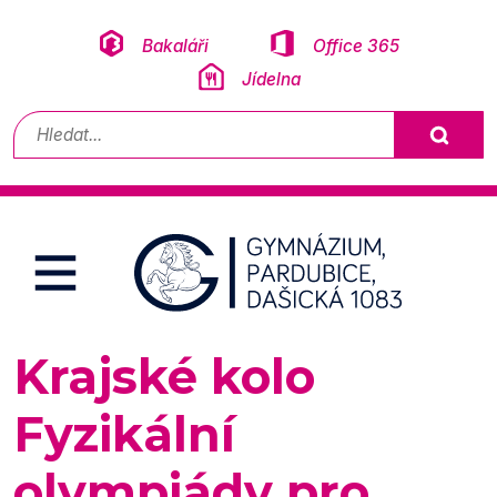
Přeskočit na obsah
Bakaláři
Office 365
Jídelna
Vyhledávání
Krajské kolo
Fyzikální
olympiády pro