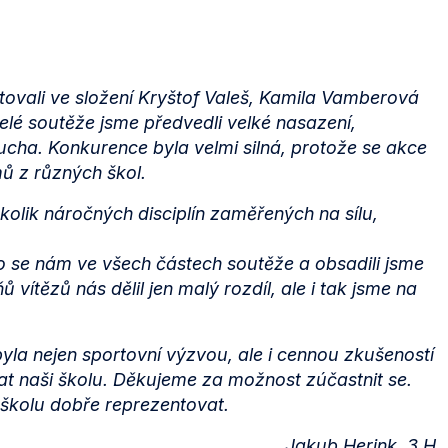
tovali ve složení Kryštof Valeš, Kamila Vamberová
lé soutěže jsme předvedli velké nasazení,
cha. Konkurence byla velmi silná, protože se akce
ů z různých škol.
kolik náročných disciplín zaměřených na sílu,
lo se nám ve všech částech soutěže a obsadili jsme
 vítězů nás dělil jen malý rozdíl, ale i tak jsme na
byla nejen sportovní výzvou, ale i cennou zkušeností
vat naši školu. Děkujeme za možnost zúčastnit se.
 školu dobře reprezentovat.
Jakub Herink, 3.H