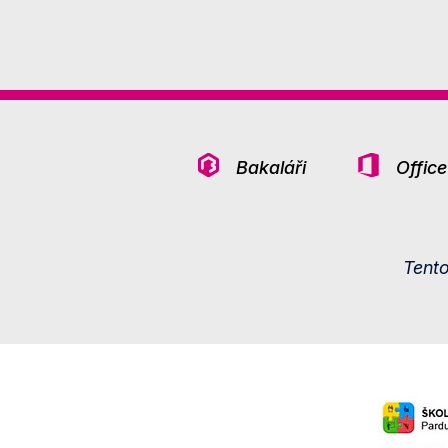
Bakaláři
Offic
Tent