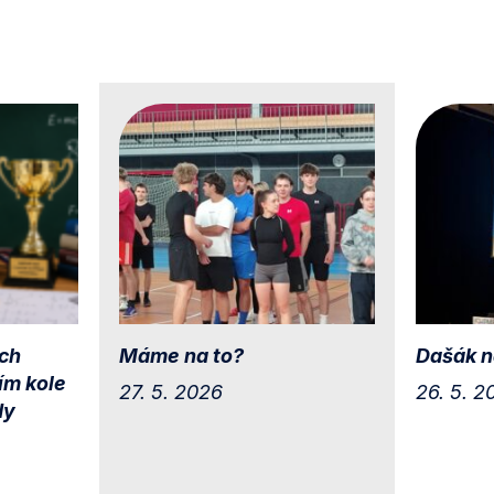
ch
Máme na to?
Dašák n
ím kole
27. 5. 2026
26. 5. 2
dy