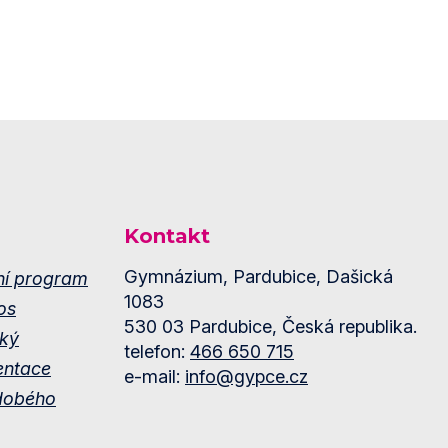
Kontakt
Gymnázium, Pardubice, Dašická
ní program
1083
os
530 03 Pardubice, Česká republika.
ký
telefon:
466 650 715
entace
e-mail:
info@gypce.cz
dobého