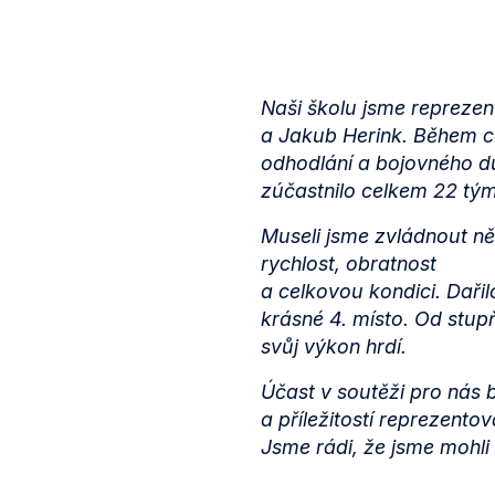
Naši školu jsme reprezen
a Jakub Herink. Během ce
odhodlání a bojovného du
zúčastnilo celkem 22 tým
Museli jsme zvládnout ně
rychlost, obratnost
a celkovou kondici. Daři
krásné 4. místo. Od stupňů
svůj výkon hrdí.
Účast v soutěži pro nás 
a příležitostí reprezento
Jsme rádi, že jsme mohli