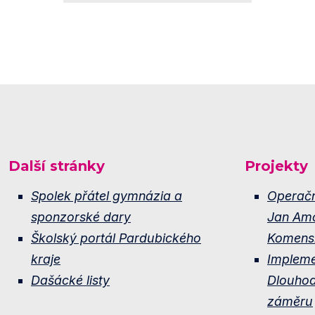
Další stránky
Projekty
Spolek přátel gymnázia a
Operač
sponzorské dary
Jan Am
Školský portál Pardubického
Komens
kraje
Implem
Dašácké listy
Dlouho
záměru