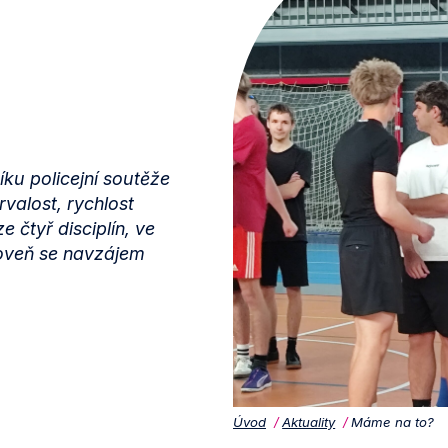
íku policejní soutěže
rvalost, rychlost
 čtyř disciplín, ve
roveň se navzájem
Úvod
Aktuality
Máme na to?