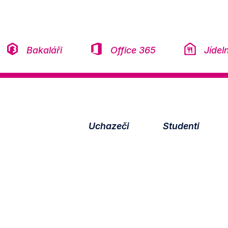
Přeskočit na obsah
Bakaláři
Office 365
Jídel
Uchazeči
Studenti