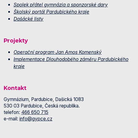
Spolek přátel gymnázia a sponzorské dary
Školský portál Pardubického kraje
Dašácké listy
Projekty
Operační program Jan Amos Komenský
Implementace Dlouhodobého záměru Pardubického
kraje
Kontakt
Gymnázium, Pardubice, Dašická 1083
530 03 Pardubice, Česká republika.
telefon:
466 650 715
e-mail:
info@gypce.cz