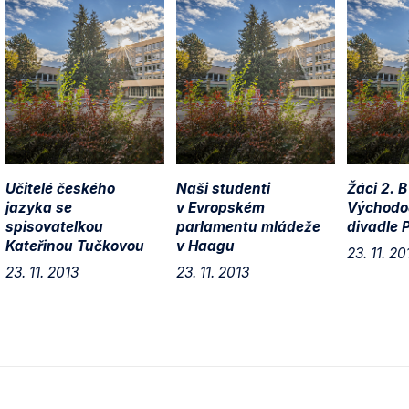
Učitelé českého
Naši studenti
Žáci 2. B
jazyka se
v Evropském
Východo
spisovatelkou
parlamentu mládeže
divadle 
Kateřinou Tučkovou
v Haagu
23. 11. 20
23. 11. 2013
23. 11. 2013