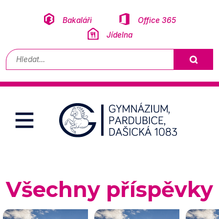
Přeskočit na obsah
Bakaláři
Office 365
Jídelna
Vyhledávání
Všechny příspěvky