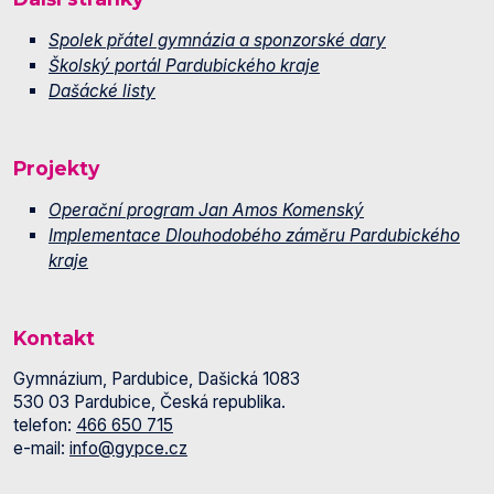
Spolek přátel gymnázia a sponzorské dary
Školský portál Pardubického kraje
Dašácké listy
Projekty
Operační program Jan Amos Komenský
Implementace Dlouhodobého záměru Pardubického
kraje
Kontakt
Gymnázium, Pardubice, Dašická 1083
530 03 Pardubice, Česká republika.
telefon:
466 650 715
e-mail:
info@gypce.cz