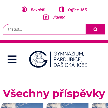
Přeskočit na obsah
Bakaláři
Office 365
Jídelna
Vyhledávání
Všechny příspěvky