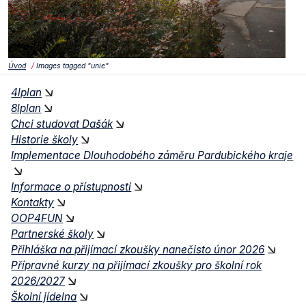
Úvod
Images tagged "unie"
4lplan
8lplan
Chci studovat Dašák
Historie školy
Implementace Dlouhodobého záměru Pardubického kraje
Informace o přístupnosti
Kontakty
OOP4FUN
Partnerské školy
Přihláška na přijímací zkoušky nanečisto únor 2026
Přípravné kurzy na přijímací zkoušky pro školní rok
2026/2027
Školní jídelna