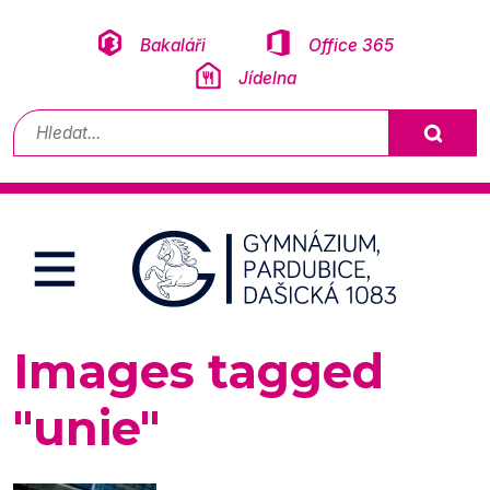
Přeskočit na obsah
Bakaláři
Office 365
Jídelna
Vyhledávání
Images tagged
"unie"