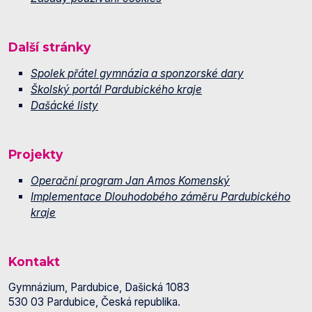
Další stránky
Spolek přátel gymnázia a sponzorské dary
Školský portál Pardubického kraje
Dašácké listy
Projekty
Operační program Jan Amos Komenský
Implementace Dlouhodobého záměru Pardubického
kraje
Kontakt
Gymnázium, Pardubice, Dašická 1083
530 03 Pardubice, Česká republika.