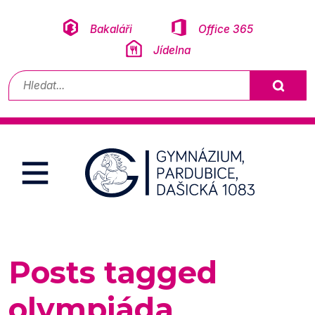
Přeskočit na obsah
Bakaláři
Office 365
Jídelna
Vyhledávání
Posts tagged
olympiáda