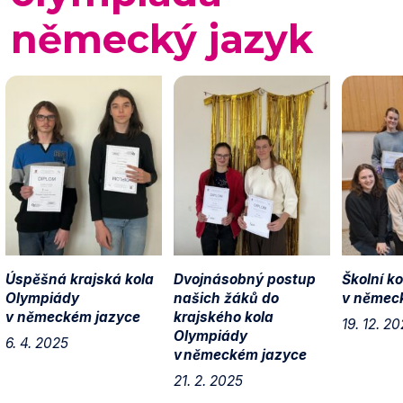
německý jazyk
Úspěšná krajská kola
Dvojnásobný postup
Školní k
Olympiády
našich žáků do
v němec
v německém jazyce
krajského kola
19. 12. 2
Olympiády
6. 4. 2025
v německém jazyce
21. 2. 2025