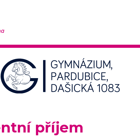
na
ntní příjem