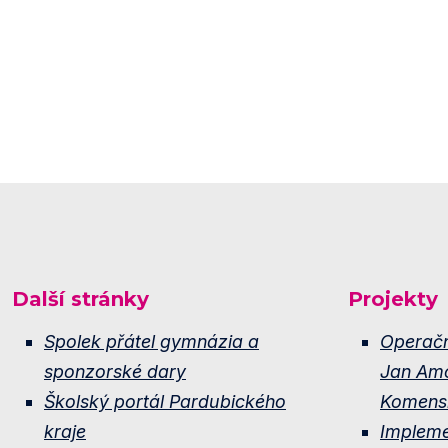
Další stránky
Projekty
Spolek přátel gymnázia a
Operač
sponzorské dary
Jan Am
Školský portál Pardubického
Komens
kraje
Implem