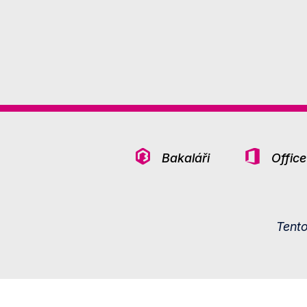
Bakaláři
Offic
Tent