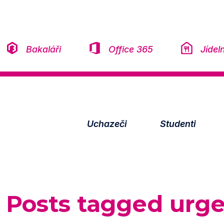
Přeskočit na obsah
Bakaláři
Office 365
Jídel
Uchazeči
Studenti
Posts tagged
urge