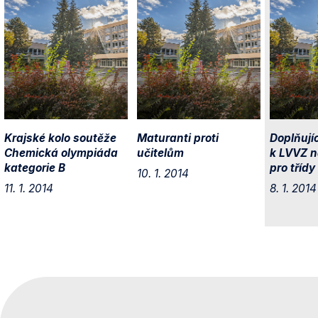
Krajské kolo soutěže
Maturanti proti
Doplňují
Chemická olympiáda
učitelům
k LVVZ 
kategorie B
pro třídy 
10. 1. 2014
11. 1. 2014
8. 1. 2014