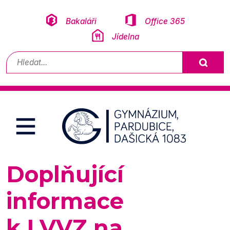
Přeskočit na obsah
Bakaláři
Office 365
Jídelna
Vyhledávání
Doplňující
informace
k LVVZ na