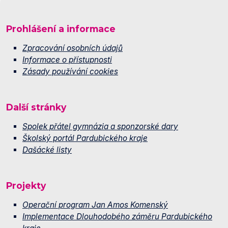
Prohlášení a informace
Zpracování osobních údajů
Informace o přístupnosti
Zásady používání cookies
Další stránky
Spolek přátel gymnázia a sponzorské dary
Školský portál Pardubického kraje
Dašácké listy
Projekty
Operační program Jan Amos Komenský
Implementace Dlouhodobého záměru Pardubického