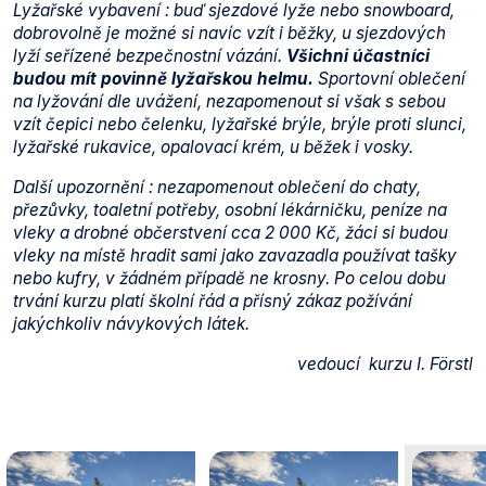
Lyžařské vybavení : buď sjezdové lyže nebo snowboard,
dobrovolně je možné si navíc vzít i běžky, u sjezdových
lyží seřízené bezpečnostní vázání.
Všichni účastníci
budou mít povinně lyžařskou helmu.
Sportovní oblečení
na lyžování dle uvážení, nezapomenout si však s sebou
vzít čepici nebo čelenku, lyžařské brýle, brýle proti slunci,
lyžařské rukavice, opalovací krém, u běžek i vosky.
Další upozornění : nezapomenout oblečení do chaty,
přezůvky, toaletní potřeby, osobní lékárničku, peníze na
vleky a drobné občerstvení cca 2 000 Kč, žáci si budou
vleky na místě hradit sami jako zavazadla používat tašky
nebo kufry, v žádném případě ne krosny. Po celou dobu
trvání kurzu platí školní řád a přísný zákaz požívání
jakýchkoliv návykových látek.
vedoucí kurzu I. Förstl