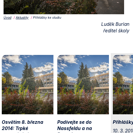
Úvod
Aktuality
Přihlášky ke studiu
Luděk Burian
ředitel školy
Osvětim 8. března
Podívejte se do
Přihlášk
2014: Trpké
Nassfeldu a na
10. 3. 20