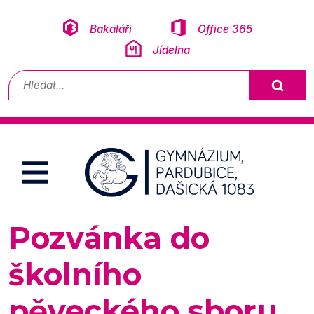
Přeskočit na obsah
Bakaláři
Office 365
Jídelna
Vyhledávání
Pozvánka do
školního
pěveckého sboru