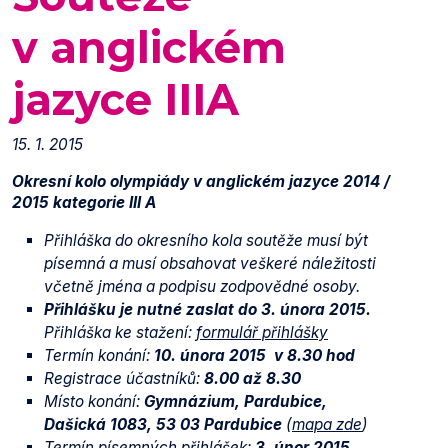
v anglickém
jazyce IIIA
15. 1. 2015
Okresní kolo olympiády v anglickém jazyce 2014 /
2015 kategorie III A
Přihláška do okresního kola soutěže musí být
písemná a musí obsahovat veškeré náležitosti
včetně jména a podpisu zodpovědné osoby.
Přihlášku je nutné zaslat do 3. února 2015.
Přihláška ke stažení:
formulář přihlášky
Termín konání:
10. února 2015 v 8.30 hod
Registrace účastníků:
8.00 až 8.30
Místo konání:
Gymnázium, Pardubice,
Dašická 1083, 53 03 Pardubice
(
mapa zde
)
Termín písemných přihlášek:
3. únor 2015