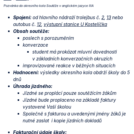
Pozvánka do okresního kola Soutěže v anglickém jazyce IIIA
Spojení:
od hlavního nádraží trolejbus č.
2
,
13
nebo
autobus č.
12
,
výstupní stanice U Kostelíčka
Obsah soutěže:
poslech s porozuměním
konverzace
student má prokázat mluvní dovednosti
v základních konverzačních okruzích
improvizované reakce v běžných situacích
Hodnocení:
výsledky okresního kola obdrží školy do 5
dnů
Úhrada jízdného:
Jízdné se proplácí pouze soutěžícím žákům
Jízdné bude proplaceno na základě faktury
vystavené Vaší školou
Společně s fakturou a uvedenými jmény žáků je
nutné zaslat i kopie jízdních dokladů
Fakturační údaje školy: