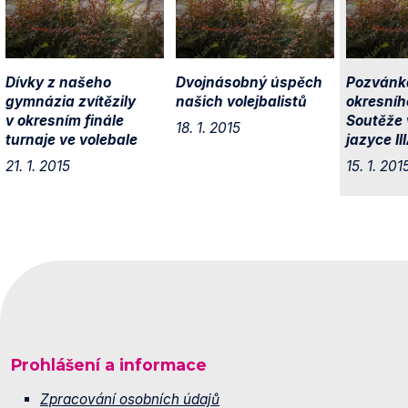
Dívky z našeho
Dvojnásobný úspěch
Pozvánk
gymnázia zvítězily
našich volejbalistů
okresníh
v okresním finále
Soutěže 
18. 1. 2015
turnaje ve volebale
jazyce II
21. 1. 2015
15. 1. 201
Prohlášení a informace
Zpracování osobních údajů