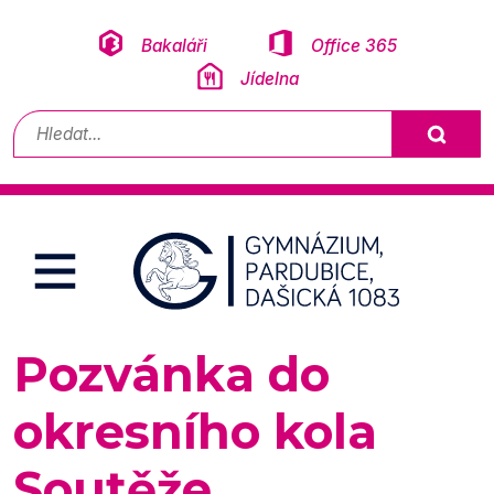
Přeskočit na obsah
Bakaláři
Office 365
Jídelna
Vyhledávání
Pozvánka do
okresního kola
Soutěže