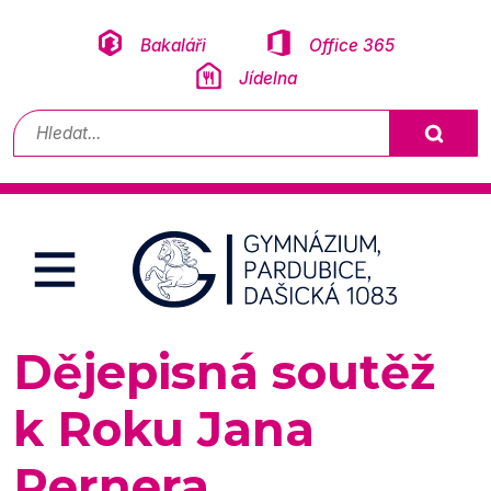
Přeskočit na obsah
Bakaláři
Office 365
Jídelna
Vyhledávání
Dějepisná soutěž
k Roku Jana
Pernera