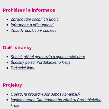
Prohlášení a informace
Zpracování osobních údajů
Informace o přístupnosti
Zásady používání cookies
Další stránky
Spolek přátel gymnázia a sponzorské dary
Školský portál Pardubického kraje
Dašácké listy
Projekty
Operační program Jan Amos Komenský
Implementace Dlouhodobého záměru Pardubického
kraje