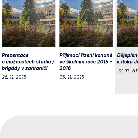
Prezentace
Přijímací řízení konané
Dějepisn
o možnostech studia /
ve školním roce 2015 –
k Roku J
brigády v zahraničí
2016
22. 11. 20
26. 11. 2015
25. 11. 2015