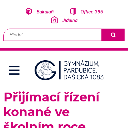
Přeskočit na obsah
Bakaláři
Office 365
Jídelna
Vyhledávání
Přijímací řízení
konané ve
školním roce