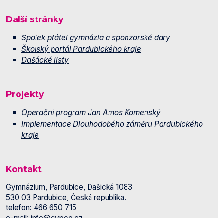
Další stránky
Spolek přátel gymnázia a sponzorské dary
Školský portál Pardubického kraje
Dašácké listy
Projekty
Operační program Jan Amos Komenský
Implementace Dlouhodobého záměru Pardubického
kraje
Kontakt
Gymnázium, Pardubice, Dašická 1083
530 03 Pardubice, Česká republika.
telefon:
466 650 715
e-mail:
info@gypce.cz