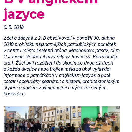
jazyce
8. 5. 2018
Žáci a žákyně z 2. B absolvovali v pondělí 30. dubna
2018 prohlídku nejznámějších pardubických památek
v centru města (Zelená brána, Machoňova pasáž, dům
U Jonáše, Winternitzovy mlýny, kostel sv. Bartoloměje
atd.). Žáci byli rozděleni do skupin po dvou až třech
a každá dvojice nebo trojice měla za úkol vyhledat
informace o památkách v anglickém jazyce a poté
ostatní spolužáky seznámit s historií, architektonickým
stylem a dalšími zajímavostmi o výše zmíněných
budovách.