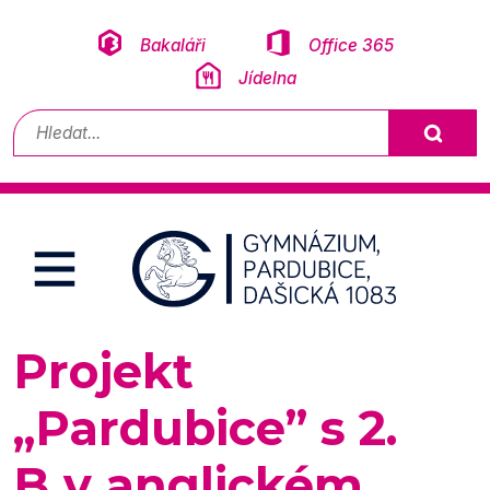
Přeskočit na obsah
Bakaláři
Office 365
Jídelna
Vyhledávání
Projekt
„Pardubice” s 2.
B v anglickém