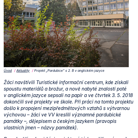
Úvod
Aktuality
Projekt „Pardubice” s 2. B v anglickém jazyce
Žáci navštívili Turistické informační centrum, kde získali
spoustu materiálů a brožur, a nově nabyté znalosti poté
v anglickém jazyce sepsali na papír a ve čtvrtek 3. 5. 2018
dokončili své projekty ve škole. Při práci na tomto projektu
došlo k propojení mezipředmětových vztahů s výtvarnou
výchovou – žáci ve VV kreslili významné pardubické
památky –, dějepisem a českým jazykem (pravopis
vlastních jmen – názvy památek).