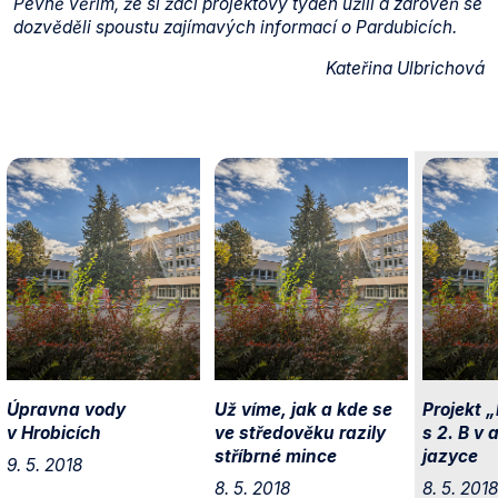
Pevně věřím, že si žáci projektový týden užili a zároveň se
dozvěděli spoustu zajímavých informací o Pardubicích.
Kateřina Ulbrichová
Úpravna vody
Už víme, jak a kde se
Projekt 
v Hrobicích
ve středověku razily
s 2. B v
stříbrné mince
jazyce
9. 5. 2018
8. 5. 2018
8. 5. 2018