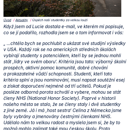
Úvod
Aktuality
Úspěch naší studentky za velkou louží
Když jsem od Lucie dostala e-mail, ve kterém mi popisuje,
co se jí podařilo, rozhodla jsem se o tom informovat i vás:
„ …chtěla bych se pochlubit a ukázat své studijní výsledky
v USA. Každý rok se na amerických středních školách
vybírají studenty s potenciálem, kteří by se jednou mohli
stát ‚lídry ve svém oboru‘. Kritéria jsou tato: výborný školní
prospěch, aktivní pomoc komunitě, dobré chování
a prokazatelné vůdčí schopnosti. Studenti, kteří tato
kritéria splní a jsou nominováni, musí napsat soutěžní esej
a získat doporučení nejméně od tří učitelů. Pokud je
posléze odborná porota schválí a vybere, mohou se stát
členy NHS (National Honor Society). Poprvé v historii
našeho města se stalo, že se členy staly i dvě studentky
z jiné země. Já i má ‚host sestra‘ Celina z Německa jsme
byly vybrány a jmenovány čestnými členkami NHS.
Udělalo nám to velkou radost a myslela jsem si, že by to
možná mohlo zajímat také mou českou školu. Proto