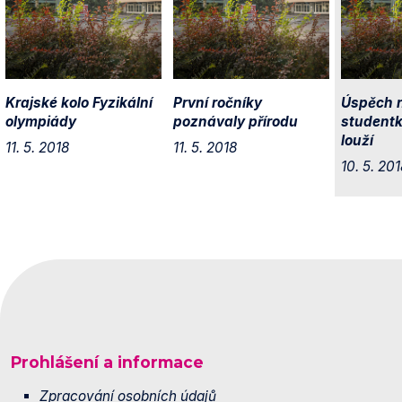
Krajské kolo Fyzikální
První ročníky
Úspěch 
olympiády
poznávaly přírodu
studentk
louží
11. 5. 2018
11. 5. 2018
10. 5. 201
Prohlášení a informace
Zpracování osobních údajů