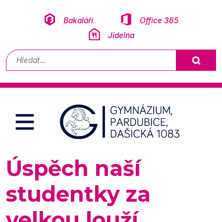
Přeskočit na obsah
Bakaláři
Office 365
Jídelna
Vyhledávání
Úspěch naší
studentky za
velkou louží