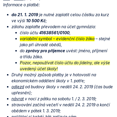
Informace o platbě:
do 21. 1. 2019
je nutné zaplatit celou částku za kurz
ve výši
10 500 Kč
;
zálohu zaplaťte převodem na účet gymnázia:
číslo účtu
41638561/0100
,
variabilní symbol – evidenční číslo žáka
– stejné
jako při úhradě obědů,
do
zprávy pro příjemce
uvést: jméno, příjmení
a třídu žáka.
Pozor, nepoužívat číslo účtu do jídelny, ale výše
uvedený účet školy!
Druhý možný způsob platby je v hotovosti na
ekonomickém oddělení školy v 1. patře;
odjezd
od budovy školy v neděli 24. 2. 2019 (čas bude
upřesněn);
návrat
v noci z pátku na sobotu 1. / 2. 3. 2019;
stravování začíná večeří v neděli 24. 2. 2019 a končí
obědem v pátek 1. 3. 2019;
pojištění si každý žák zařizuje sám.