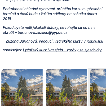
Podrobnosti ohledně vybavení, průběhu kurzu a upřesnění
termínů a časů budou žákům sděleny na začátku února
2019.
Pokud byste měli jakékoli dotazy, neváhejte se na mne
obrátit –
burianova.zuzana@gypce.cz
Zuzana Burianová, vedoucí lyžařského kurzu v Rakousku
související:
Lyžařský kurz Nassfeld – zprávy ze sjezdovky