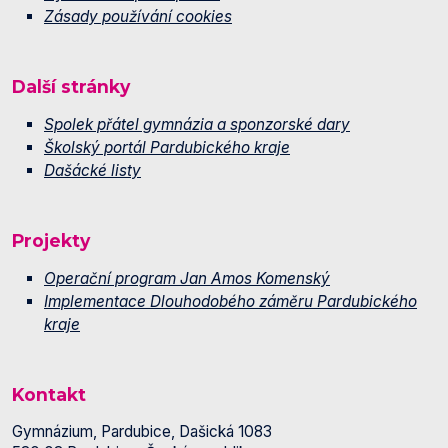
Zásady používání cookies
Další stránky
Spolek přátel gymnázia a sponzorské dary
Školský portál Pardubického kraje
Dašácké listy
Projekty
Operační program Jan Amos Komenský
Implementace Dlouhodobého záměru Pardubického
kraje
Kontakt
Gymnázium, Pardubice, Dašická 1083