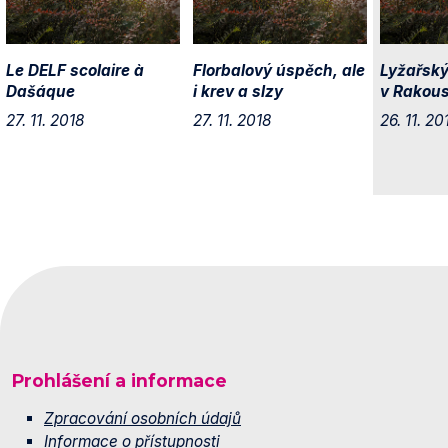
Le DELF scolaire à
Florbalový úspěch, ale
Lyžařský
Dašáque
i krev a slzy
v Rakou
27. 11. 2018
27. 11. 2018
26. 11. 20
Prohlášení a informace
Zpracování osobních údajů
Informace o přístupnosti