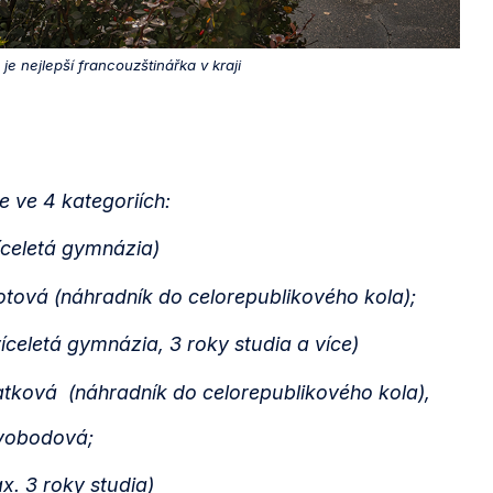
e nejlepší francouzštinářka v kraji
e ve 4 kategoriích:
víceletá gymnázia)
tová (náhradník do celorepublikového kola);
víceletá gymnázia, 3 roky studia a více)
latková (náhradník do celorepublikového kola),
Svobodová;
ax. 3 roky studia)