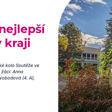
nejlepší
 kraji
ské kolo Soutěže ve
 žáci: Anna
vobodová (4. A),