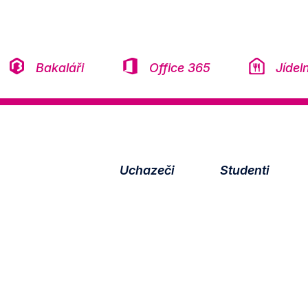
Přeskočit na obsah
Bakaláři
Office 365
Jídel
Uchazeči
Studenti