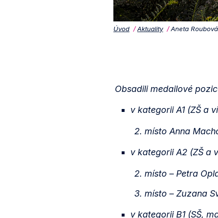
Úvod
Aktuality
Aneta Roubová j
Obsadili medailové pozic
v kategorii A1 (ZŠ a 
2. místo Anna Macho
v kategorii A2 (ZŠ a 
2. místo – Petra Op
3. místo – Zuzana 
v kategorii B1 (SŠ, m