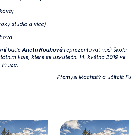
šková;
 roky studia a více)
ubová.
rii
bude
Aneta Roubová
reprezentovat naši školu
tátním kole, které se uskuteční 14. května 2019 ve
 Praze.
Přemysl Machatý a učitelé FJ