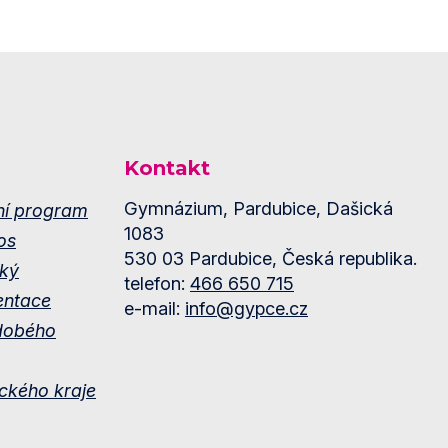
Kontakt
Gymnázium, Pardubice, Dašická
ní program
1083
os
530 03 Pardubice, Česká republika.
ký
telefon:
466 650 715
entace
e-mail:
info@gypce.cz
dobého
ckého kraje