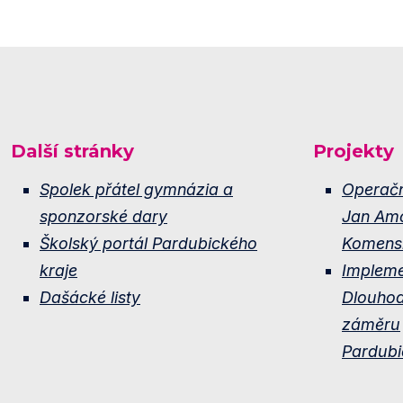
Další stránky
Projekty
Spolek přátel gymnázia a
Operač
sponzorské dary
Jan Am
Školský portál Pardubického
Komens
kraje
Implem
Dašácké listy
Dlouho
záměru
Pardubi