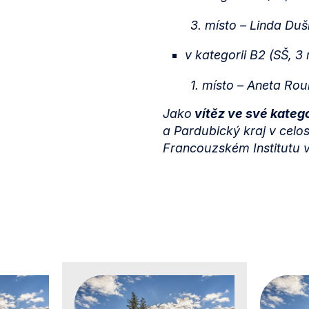
3. místo – Linda Du
v kategorii B2 (SŠ, 3
1. místo – Aneta Ro
Jako
vítěz ve své katego
a Pardubický kraj v celos
Francouzském Institutu v