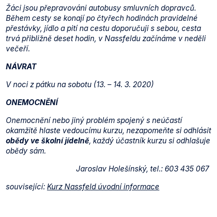
Žáci jsou přepravováni autobusy smluvních dopravců.
Během cesty se konají po čtyřech hodinách pravidelné
přestávky, jídlo a pití na cestu doporučuji s sebou, cesta
trvá přibližně deset hodin, v Nassfeldu začínáme v neděli
večeří.
NÁVRAT
V noci z pátku na sobotu (13. – 14. 3. 2020)
ONEMOCNĚNÍ
Onemocnění nebo jiný problém spojený s neúčastí
okamžitě hlaste vedoucímu kurzu, nezapomeňte si odhlásit
obědy ve školní jídelně
, každý účastník kurzu si odhlašuje
obědy sám.
Jaroslav Holešínský, tel.: 603 435 067
související:
Kurz Nassfeld úvodní informace