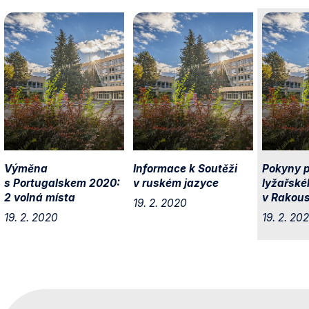
Výměna
Informace k Soutěži
Pokyny p
s Portugalskem 2020:
v ruském jazyce
lyžařské
2 volná místa
v Rakous
19. 2. 2020
19. 2. 2020
19. 2. 20