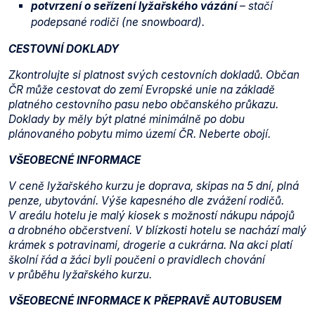
potvrzení o seřízení lyžařského vázání
– stačí
podepsané rodiči (ne snowboard).
CESTOVNÍ DOKLADY
Zkontrolujte si platnost svých cestovních dokladů. Občan
ČR může cestovat do zemí Evropské unie na základě
platného cestovního pasu nebo občanského průkazu.
Doklady by měly být platné minimálně po dobu
plánovaného pobytu mimo území ČR. Neberte obojí.
VŠEOBECNÉ INFORMACE
V ceně lyžařského kurzu je doprava, skipas na 5 dní, plná
penze, ubytování. Výše kapesného dle zvážení rodičů.
V areálu hotelu je malý kiosek s možností nákupu nápojů
a drobného občerstvení. V blízkosti hotelu se nachází malý
krámek s potravinami, drogerie a cukrárna. Na akci platí
školní řád a žáci byli poučeni o pravidlech chování
v průběhu lyžařského kurzu.
VŠEOBECNÉ INFORMACE K PŘEPRAVĚ AUTOBUSEM