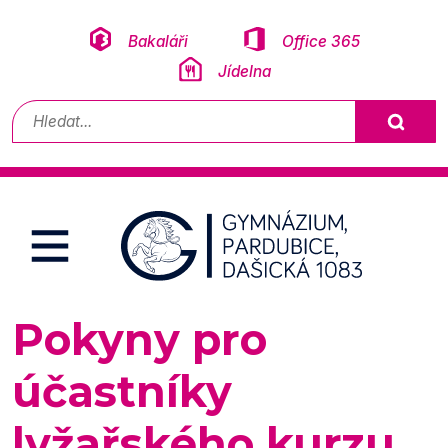
Přeskočit na obsah
Bakaláři
Office 365
Jídelna
Vyhledávání
Pokyny pro
účastníky
lyžařského kurzu