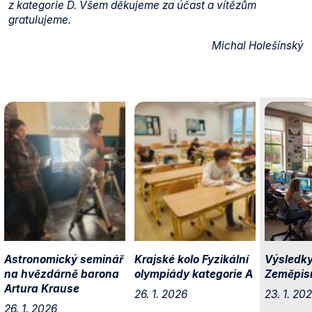
z kategorie D. Všem děkujeme za účast a vítězům
gratulujeme.
Michal Holešínský
Astronomický seminář
Krajské kolo Fyzikální
Výsledky
na hvězdárně barona
olympiády kategorie A
Zeměpis
Artura Krause
26. 1. 2026
23. 1. 20
26. 1. 2026