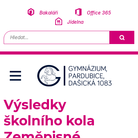
Přeskočit na obsah
Bakaláři
Office 365
Jídelna
Vyhledávání
Výsledky
školního kola
Zeměpisné