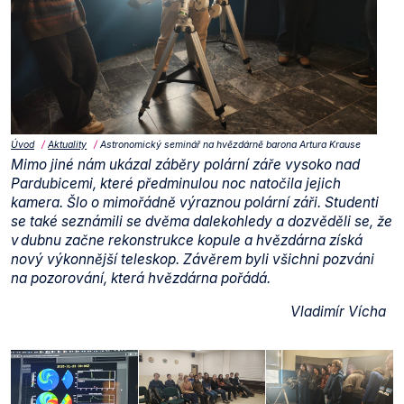
Úvod
Aktuality
Astronomický seminář na hvězdárně barona Artura Krause
Mimo jiné nám ukázal záběry polární záře vysoko nad
Pardubicemi, které předminulou noc natočila jejich
kamera. Šlo o mimořádně výraznou polární záři. Studenti
se také seznámili se dvěma dalekohledy a dozvěděli se, že
v dubnu začne rekonstrukce kopule a hvězdárna získá
nový výkonnější teleskop. Závěrem byli všichni pozváni
na pozorování, která hvězdárna pořádá.
Vladimír Vícha