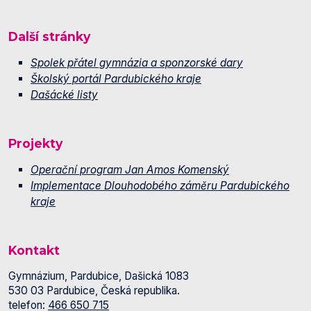
Další stránky
Spolek přátel gymnázia a sponzorské dary
Školský portál Pardubického kraje
Dašácké listy
Projekty
Operační program Jan Amos Komenský
Implementace Dlouhodobého záměru Pardubického
kraje
Kontakt
Gymnázium, Pardubice, Dašická 1083
530 03 Pardubice, Česká republika.
telefon:
466 650 715