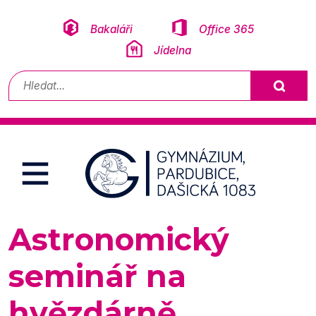
Přeskočit na obsah
Bakaláři
Office 365
Jídelna
Vyhledávání
Astronomický
seminář na
hvězdárně