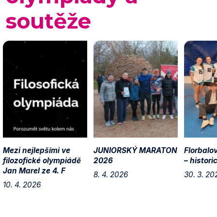
soutěže
Mezi nejlepšími ve
JUNIORSKÝ MARATON
Florbalov
filozofické olympiádě
2026
– histori
Jan Marel ze 4. F
8. 4. 2026
30. 3. 20
10. 4. 2026