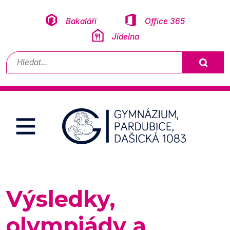
Přeskočit na obsah
Bakaláři
Office 365
Jídelna
Vyhledávání
Výsledky,
olympiády a