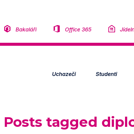
Přeskočit na obsah
Bakaláři
Office 365
Jídel
Uchazeči
Studenti
Posts tagged
dipl