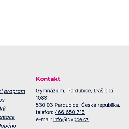
Kontakt
Gymnázium, Pardubice, Dašická
ní program
1083
os
530 03 Pardubice, Česká republika.
ký
telefon:
466 650 715
entace
e-mail:
info@gypce.cz
dobého