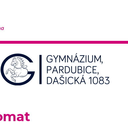
na
omat