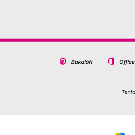
Bakaláři
Offic
Tent