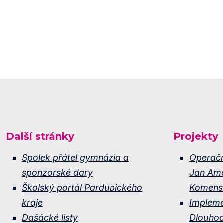
Další stránky
Projekty
Spolek přátel gymnázia a
Operač
sponzorské dary
Jan Am
Školský portál Pardubického
Komens
kraje
Implem
Dašácké listy
Dlouho