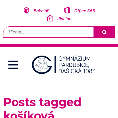
Přeskočit na obsah
Bakaláři
Office 365
Jídelna
Vyhledávání
Posts tagged
košíková