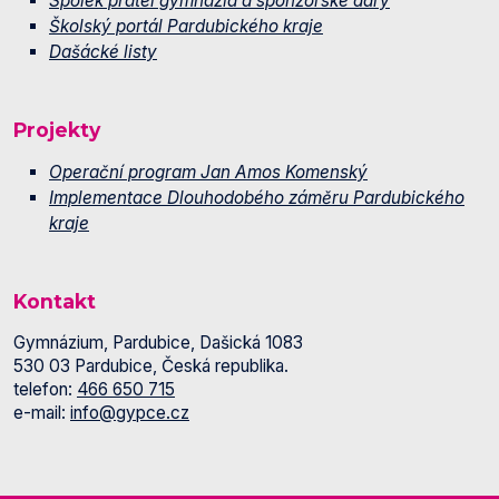
Spolek přátel gymnázia a sponzorské dary
Školský portál Pardubického kraje
Dašácké listy
Projekty
Operační program Jan Amos Komenský
Implementace Dlouhodobého záměru Pardubického
kraje
Kontakt
Gymnázium, Pardubice, Dašická 1083
530 03 Pardubice, Česká republika.
telefon:
466 650 715
e-mail:
info@gypce.cz