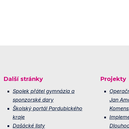
Další stránky
Projekty
Spolek přátel gymnázia a
Operač
sponzorské dary
Jan Am
Školský portál Pardubického
Komens
kraje
Implem
Dašácké listy
Dlouho