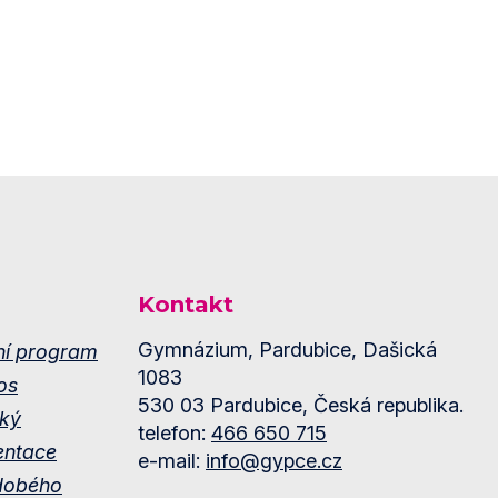
Kontakt
Gymnázium, Pardubice, Dašická
ní program
1083
os
530 03 Pardubice, Česká republika.
ký
telefon:
466 650 715
entace
e-mail:
info@gypce.cz
dobého