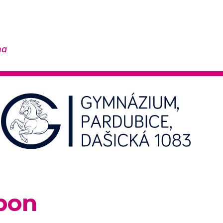
na
bon