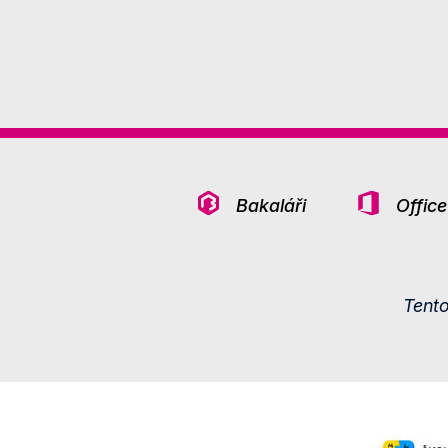
Bakaláři
Offic
Tent