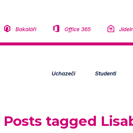
Přeskočit na obsah
Bakaláři
Office 365
Jídel
Uchazeči
Studenti
Posts tagged
Lisa