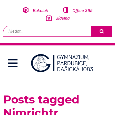
Přeskočit na obsah
Bakaláři
Office 365
Jídelna
Vyhledávání
Posts tagged
Nimrichtr