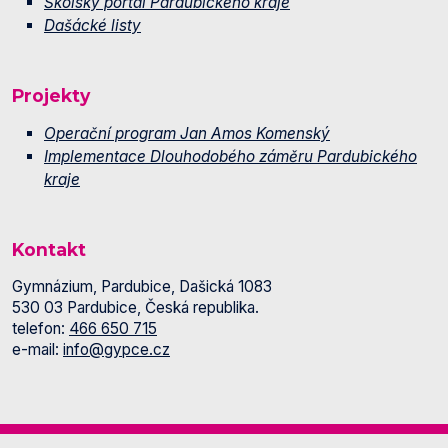
Školský portál Pardubického kraje
Dašácké listy
Projekty
Operační program Jan Amos Komenský
Implementace Dlouhodobého záměru Pardubického
kraje
Kontakt
Gymnázium, Pardubice, Dašická 1083
530 03 Pardubice, Česká republika.
telefon:
466 650 715
e-mail:
info@gypce.cz