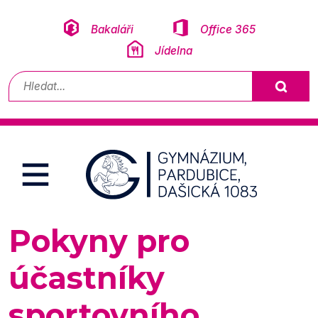
Přeskočit na obsah
Bakaláři
Office 365
Jídelna
Vyhledávání
Pokyny pro
účastníky
sportovního