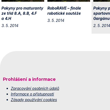
Pokyny pro maturanty
RoboRAVE – finále
Pokyny p
ze tříd 8.A, 8.B, 4.F
robotické soutěže
sportovn
a 4.H
Gargánu v
3. 5. 2014
3. 5. 2014
2. 5. 201
Prohlášení a informace
Zpracování osobních údajů
Informace o přístupnosti
Zásady používání cookies