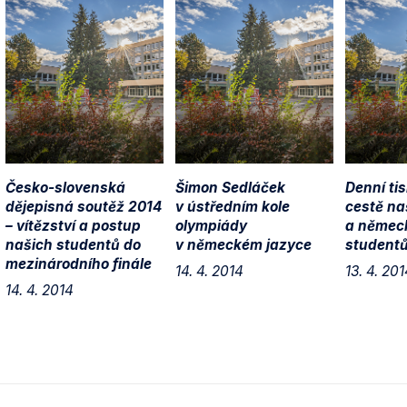
Česko-slovenská
Šimon Sedláček
Denní ti
dějepisná soutěž 2014
v ústředním kole
cestě na
– vítězství a postup
olympiády
a němec
našich studentů do
v německém jazyce
studentů
mezinárodního finále
14. 4. 2014
13. 4. 201
14. 4. 2014