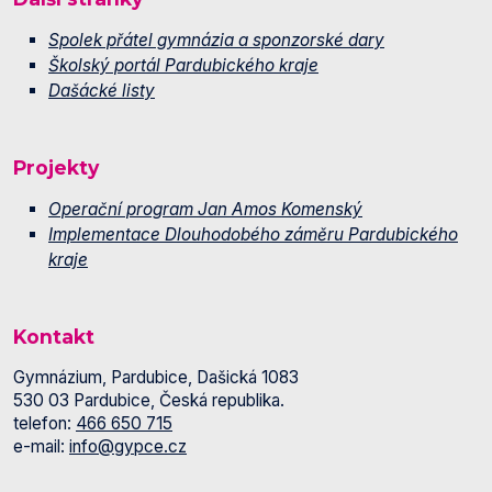
Spolek přátel gymnázia a sponzorské dary
Školský portál Pardubického kraje
Dašácké listy
Projekty
Operační program Jan Amos Komenský
Implementace Dlouhodobého záměru Pardubického
kraje
Kontakt
Gymnázium, Pardubice, Dašická 1083
530 03 Pardubice, Česká republika.
telefon:
466 650 715
e-mail:
info@gypce.cz