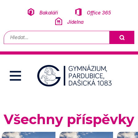
Přeskočit na obsah
Bakaláři
Office 365
Jídelna
Vyhledávání
Všechny příspěvky